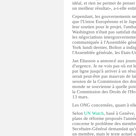
idéal, et rien ne permet de pense
un meilleur résultat», a-t-elle esti
Cependant, les gouvernements ne 
que l'Union Européenne et le Jap
leur soutien pour le projet, l'am
Washington n'était pas satisfait du
les négociations intergouverneme
communiquée à l'Assemblée génér
York lundi dernier, Bolton a indiqu
l'Assemblée générale, les Etats-U
Jan Eliasson a annoncé aux journal
d'urgence. Je ne vois pas où est le
par ligne jusqu'à arriver à un résu
serait peut-être pas mauvais de la
session de la Commission des droi
monde se souvienne à quelle point
la Commission des Droits de l'Ho
13 mars.
Les ONG concernées, quant à elles
Selon
UN Watch
, basé à Genève, 
plans de réforme proposés l'année
concerne le problème des membres
Secrétaire-Général demandait qu'
un membre, mais le texte actuel s