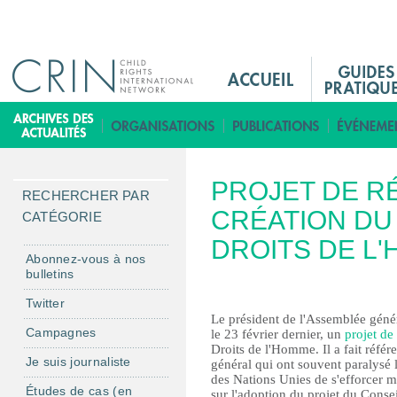
Jump to navigation
M
a
i
B
n
i
M
b
PROJET DE R
e
l
RECHERCHER PAR
n
CRÉATION DU
i
CATÉGORIE
u
o
DROITS DE L
F
t
Abonnez-vous à nos
bulletins
r
h
è
Twitter
Le président de l'Assemblée géné
q
Campagnes
le 23 février dernier, un
projet de
u
Droits de l'Homme. Il a fait réfé
Je suis journaliste
e
général qui ont souvent paralysé
des Nations Unies de s'efforcer m
Études de cas (en
sur l'adoption du projet du Conse