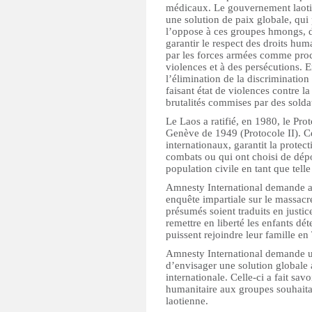
médicaux. Le gouvernement laotien
une solution de paix globale, qui 
l’oppose à ces groupes hmongs, d
garantir le respect des droits hu
par les forces armées comme proc
violences et à des persécutions. 
l’élimination de la discrimination
faisant état de violences contre l
brutalités commises par des solda
Le Laos a ratifié, en 1980, le Pr
Genève de 1949 (Protocole II). Ce
internationaux, garantit la protec
combats ou qui ont choisi de dépose
population civile en tant que telle
Amnesty International demande au
enquête impartiale sur le massacre
présumés soient traduits en justi
remettre en liberté les enfants dét
puissent rejoindre leur famille en
Amnesty International demande u
d’envisager une solution globale
internationale. Celle-ci a fait sav
humanitaire aux groupes souhaitant
laotienne.