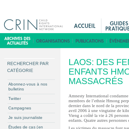
Jump to navigation
M
a
i
B
n
i
M
b
LAOS: DES F
e
l
RECHERCHER PAR
n
ENFANTS HMO
i
CATÉGORIE
u
o
MASSACRÉS
F
t
Abonnez-vous à nos
bulletins
r
h
Amnesty International condamne 
è
Twitter
membres de l’ethnie Hmong perpét
q
dernier dans le nord de la provin
Campagnes
avril 2006 à une vingtaine de kilo
u
Vieng a coûté la vie à 26 personn
Je suis journaliste
e
enfants. Quatre autres personnes o
Études de cas (en
Les victimes du massacre font pa