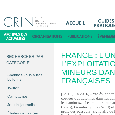
Jump to navigation
M
a
i
B
n
i
M
b
FRANCE : L’
e
l
RECHERCHER PAR
n
L’EXPLOITATI
i
CATÉGORIE
u
o
MINEURS DAN
F
t
Abonnez-vous à nos
FRANÇAISES
bulletins
r
h
è
Twitter
q
[Le 16 juin 2016] - Violés, contra
Campagnes
corvées quotidiennes dans les ca
u
les camions… Les mineurs non ac
Je suis journaliste
e
Calais), Grande-Synthe (Nord) et d
proie des passeurs. Signataire de 
Études de cas (en