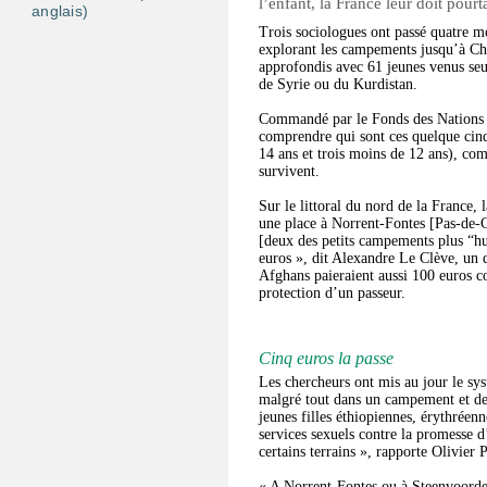
l’enfant, la France leur doit pourt
anglais)
Trois sociologues ont passé quatre moi
explorant les campements jusqu’à Che
approfondis avec 61 jeunes venus se
de Syrie ou du Kurdistan.
Commandé par le Fonds des Nations u
comprendre qui sont ces quelque cinq
14 ans et trois moins de 12 ans), comm
survivent.
Sur le littoral du nord de la France, 
une place à Norrent-Fontes [Pas-de-
[deux des petits campements plus “hu
euros », dit Alexandre Le Clève, un d
Afghans paieraient aussi 100 euros c
protection d’un passeur.
Cinq euros la passe
Les chercheurs ont mis au jour le sy
malgré tout dans un campement et de
jeunes filles éthiopiennes, érythréen
services sexuels contre la promesse 
certains terrains », rapporte Olivier
« A Norrent-Fontes ou à Steenvoorde,