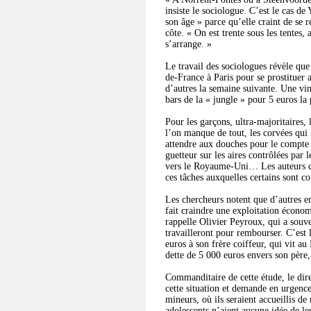
insiste le sociologue. C’est le cas d
son âge » parce qu’elle craint de se 
côte. « On est trente sous les tentes,
s’arrange. »
Le travail des sociologues révèle qu
de-France à Paris pour se prostituer 
d’autres la semaine suivante. Une ving
bars de la « jungle » pour 5 euros la 
Pour les garçons, ultra-majoritaires, 
l’on manque de tout, les corvées qui 
attendre aux douches pour le compte d
guetteur sur les aires contrôlées par 
vers le Royaume-Uni… Les auteurs de l
ces tâches auxquelles certains sont co
Les chercheurs notent que d’autres e
fait craindre une exploitation écono
rappelle Olivier Peyroux, qui a souve
travailleront pour rembourser. C’est 
euros à son frère coiffeur, qui vit a
dette de 5 000 euros envers son père, 
Commanditaire de cette étude, le dir
cette situation et demande en urgence
mineurs, où ils seraient accueillis de
adolescents n’aient aucune idée de leu