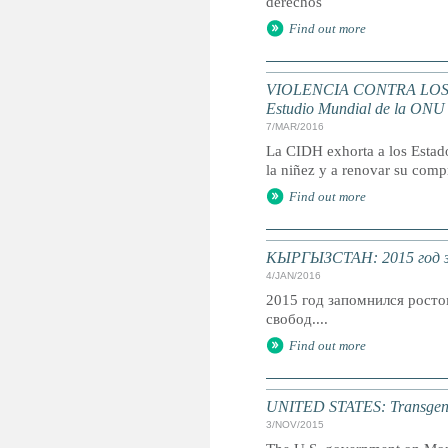
derechos
Find out more
VIOLENCIA CONTRA LOS NIÑO
Estudio Mundial de la ONU
7/MAR/2016
La CIDH exhorta a los Estado
la niñez y a renovar su com
Find out more
КЫРГЫЗСТАН: 2015 год з
4/JAN/2016
2015 год запомнился росто
свобод....
Find out more
UNITED STATES: Transgender
3/NOV/2015