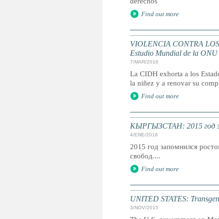
derechos
Find out more
VIOLENCIA CONTRA LOS NIÑO
Estudio Mundial de la ONU
7/MAR/2016
La CIDH exhorta a los Estado
la niñez y a renovar su com
Find out more
КЫРГЫЗСТАН: 2015 год з
4/ENE/2016
2015 год запомнился росто
свобод....
Find out more
UNITED STATES: Transgender
3/NOV/2015