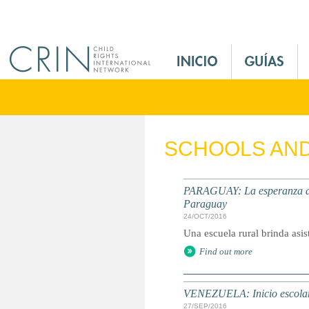
Jump to navigation
M
a
i
n
M
e
SCHOOLS AND
n
u
E
PARAGUAY: La esperanza de l
s
Paraguay
24/OCT/2016
Una escuela rural brinda asist
Find out more
VENEZUELA: Inicio escolar c
27/SEP/2016