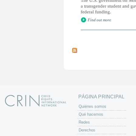
The U.S. government on Mond
a transgender student and gav
federal funding.
Find out more
P
á
g
i
n
a
s
PÁGINA PRINCIPAL
Quiénes somos
Qué hacemos
Redes
Derechos