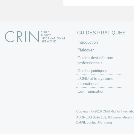
e
s
GUIDES PRATIQUES
Introduction
Plaidoyer
Guides destinés aux
professionnels
Guides juridiques
L'ONU et le système
international
Communication
Copyright © 2019 Child Rights Internatio
ADDRESS
Suite 152, 88 Lower Marsh,
EMAIL
contact@crin.org