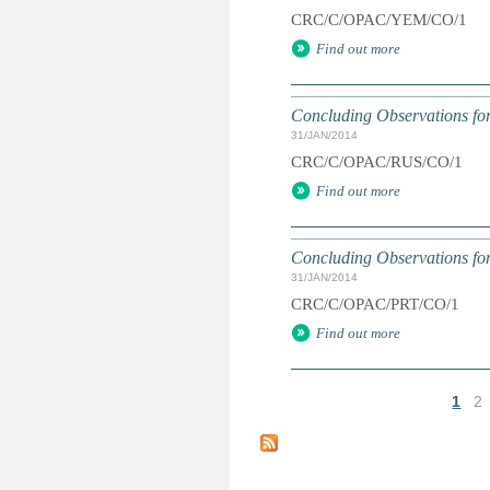
CRC/C/OPAC/YEM/CO/1
Find out more
Concluding Observations for
31/JAN/2014
CRC/C/OPAC/RUS/CO/1
Find out more
Concluding Observations for
31/JAN/2014
CRC/C/OPAC/PRT/CO/1
Find out more
1
2
P
a
g