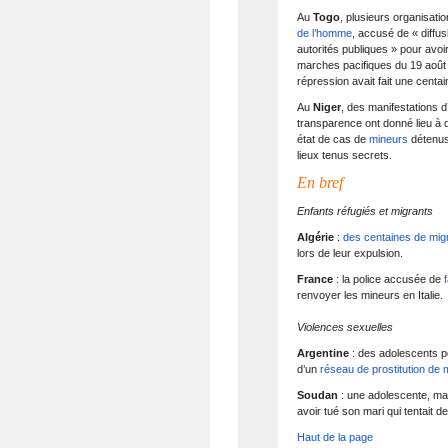
Au
Togo
, plusieurs organisat
de l’homme
, accusé de « diffu
autorités publiques » pour avoi
marches pacifiques du 19 août 
répression avait fait une centa
Au
Niger
, des manifestations 
transparence ont donné lieu à
état de cas de
mineurs
détenus
lieux tenus secrets.
En bref
Enfants réfugiés et migrants
Algérie
:
des centaines de mig
lors de leur expulsion.
France
: la police accusée de
renvoyer les mineurs en Italie.
Violences sexuelles
Argentine
: des adolescents pe
d’un
réseau de prostitution de
Soudan
: une adolescente, ma
avoir tué son mari qui tentait de 
Haut de la page