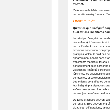
Vous trouverez une sélectio
internet
.
Cette nouvelle édition propose u
corporelle, ainsi qu’un tour d’h
Droits mutilés
Qu’est-ce que l’intégrité cor
quoi est-elle importante pour
Le principe d’intégrité corpore
des enfants) à l’autonomie et à
corps. En d’autres termes, seu
décisions concernant son prop
pratiques violent le droit des pe
apparemment anodin consistant à
traitements médicaux forcés. L
consentement de la personne e
violation de l’intégrité corporel
féminines, les assignations sexu
contraintes, et la circoncision
Les enfants sont affectés de ma
leur intégrité physique, ces pr
enfants très jeunes, lorsqu’ils
donner (ou de refuser de donn
De telles pratiques peuvent avo
de l’enfant. Elles peuvent entr
cicatrices, défigurations, ampu