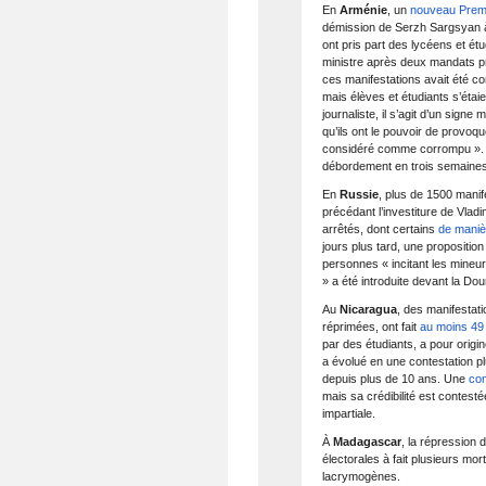
En
Arménie
, un
nouveau Premi
démission de Serzh Sargsyan à
ont pris part des lycéens et é
ministre après deux mandats pré
ces manifestations avait été
mais élèves et étudiants s’étai
journaliste, il s’agit d’un sign
qu’ils ont le pouvoir de prov
considéré comme corrompu ». L
débordement en trois semaines 
En
Russie
, plus de 1500 manif
précédant l’investiture de Vlad
arrêtés, dont certains
de manièr
jours plus tard, une propositio
personnes « incitant les mineur
» a été introduite devant la Do
Au
Nicaragua
, des manifestat
réprimées, ont fait
au moins 49
par des étudiants, a pour origi
a évolué en une contestation p
depuis plus de 10 ans. Une
co
mais sa crédibilité est contest
impartiale.
À
Madagascar
, la répression 
électorales à fait plusieurs mor
lacrymogènes.