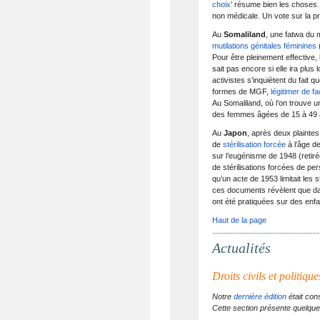
choix
’ résume bien les choses. 
non médicale. Un vote sur la prop
Au
Somaliland
, une fatwa du m
mutilations génitales féminines
Pour être pleinement effective, 
sait pas encore si elle ira plus
activistes s’inquiètent du fait 
formes de MGF,
légitimer de f
Au Somaliland, où l’on trouve
des femmes âgées de 15 à 49 a
Au
Japon
, après deux plainte
de
stérilisation forcée
à l’âge d
sur l’eugénisme de 1948 (retiré
de stérilisations forcées de pe
qu’un acte de 1953 limitait les
ces documents révèlent que da
ont été pratiquées sur des enf
Haut de la page
Actualités
Droits civils et politiqu
Notre
dernière édition
était cons
Cette section présente quelq