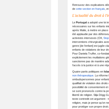
Retrouvez des explications déta
de
cette section en français
, et
L'actualité du droit à l'
Le
Portugal
a adopté une loi i
nécessaires sur les enfants in
après Malte, à mettre en place u
été applaudie par des défenseurs
activistes intersexes (OII,
Sto
interventions chirurgicales ave
genre [de l’enfant] est jugée cl
enfants de violations de leur dro
Pour Daniela Truffer, co-fonda
explicitement les mutilations g
sanctionne pas de manière ada
l’accès à la justice et à une ré
Quatre partis politiques en
Isl
non thérapeutique
. La réforme 
ombudspersonnes pour enfants 
qualifiait de violation des droi
possibilité de consentement et 
se sont prononcés contre la pro
liberté de religion. Silja Dögg G
texte contredit cet argument :
religion, mais je pense qu’on n
pour protéger son propre droit à 