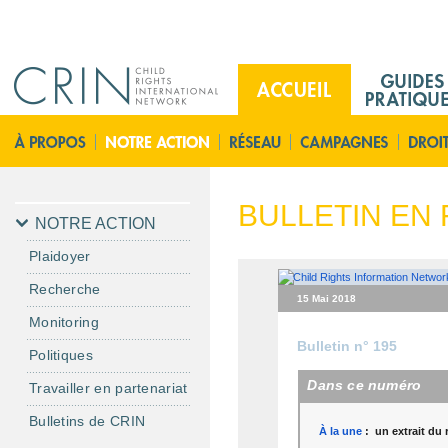
Jump to navigation
M
a
i
A
n
c
M
c
e
u
BULLETIN EN 
n
e
NOTRE ACTION
u
i
Plaidoyer
F
l
Recherche
r
15 Mai 2018
Monitoring
Bulletin n° 195
Politiques
Dans ce numéro
Travailler en partenariat
Bulletins de CRIN
À la une
:
un extrait du