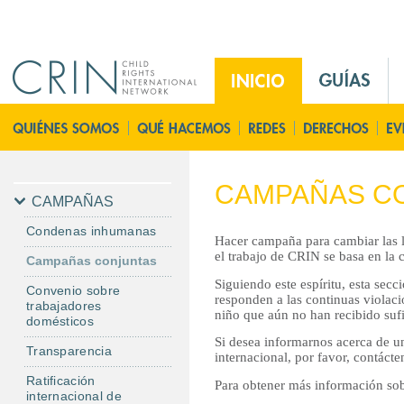
Jump to navigation
M
a
i
P
n
á
M
g
e
i
CAMPAÑAS C
n
n
CAMPAÑAS
u
a
Condenas inhumanas
E
Hacer campaña para cambiar las le
P
el trabajo de CRIN se basa en la
Campañas conjuntas
s
r
Siguiendo este espíritu, esta sec
i
Convenio sobre
responden a las continuas violaci
trabajadores
n
niño que aún no han recibido sufi
domésticos
c
Si desea informarnos acerca de un
i
Transparencia
internacional, por favor, contáct
p
Ratificación
Para obtener más información sobr
a
internacional de