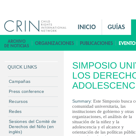
Jump to navigation
M
a
i
B
n
i
M
b
SIMPOSIO UN
e
l
QUICK LINKS
n
LOS DERECHOS
i
u
o
Campañas
ADOLESCENC
E
t
Press conference
s
e
Summary:
Este Simposio busca c
Recursos
c
comunidad universitaria, las
a
Redes
instituciones de gobierno y otras
organizaciones, el análisis de la
Sesiones del Comité de
situación de la niñez y la
Derechos del Niño (en
adolescencia y el alcance y
inglés)
orientación de las políticas públic