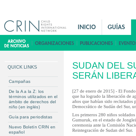
Jump to navigation
M
a
i
B
n
i
M
b
SUDAN DEL SU
e
l
QUICK LINKS
n
SERÁN LIBER
i
u
o
Campañas
E
t
[27 de enero de 2015] - El Fondo
De la A a la Z: los
s
e
que ha logrado la liberación de 
términos utilizados en el
años que habían sido reclutados p
ámbito de derechos del
c
Democrático de Sudán del Sur, u
niño (en inglés)
a
Los primeros 280 niños soldados
Guía para periodistas
Gumuruk, en el estado de Jonglei
ceremonia ante la Comisión Naci
Nuevo Boletín CRIN en
Reintegración de Sudan del Sur.
español