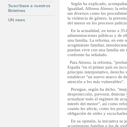
Según ha explicado, acompañada 
Suscríbase a nuestros
Igualdad, Alfonso Alonso; la refor
Boletines
tan diversos como los procedimie
la violencia de género, la preven
UN news
del menor en los procesos judicia
En la actualidad, en torno a 35.
administraciones públicas y de ell
una familia. La reforma, en este 
acogimiento familiar, introducie
puedan vivir con una familia sin 
conforme ha señalado.
Para Alonso, la reforma, "profun
España "en el primer país en inco
principio interpretativo, derecho
establecer "un nuevo marco de de
atención a los más vulnerables".
Persigue, según ha dicho, "mejora
desprotección, prevenir, detectar 
actualizar todo el regimen de ac
interés del menor", así como refor
cuanto les afecte, como los proced
obligación de oirles y escucharles
En su opinión, la iniciativa se 
acogimiento familiar o los de vio