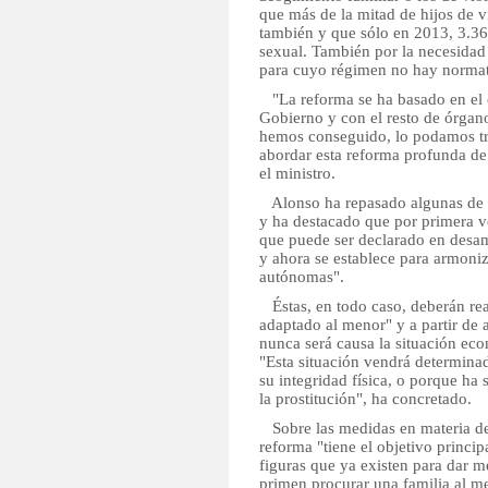
que más de la mitad de hijos de v
también y que sólo en 2013, 3.364
sexual. También por la necesidad
para cuyo régimen no hay normati
"La reforma se ha basado en el 
Gobierno y con el resto de órgan
hemos conseguido, lo podamos tr
abordar esta reforma profunda de 
el ministro.
Alonso ha repasado algunas de l
y ha destacado que por primera ve
que puede ser declarado en desam
y ahora se establece para armoniz
autónomas".
Éstas, en todo caso, deberán rea
adaptado al menor" y a partir de a
nunca será causa la situación ec
"Esta situación vendrá determinad
su integridad física, o porque ha
la prostitución", ha concretado.
Sobre las medidas en materia de
reforma "tiene el objetivo princip
figuras que ya existen para dar m
primen procurar una familia al me