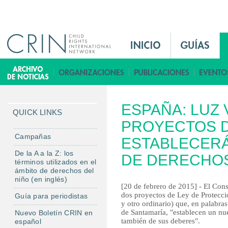
Jump to navigation
M
a
i
B
n
i
M
b
ESPAÑA: LUZ 
e
l
QUICK LINKS
n
PROYECTOS D
i
u
o
Campañas
ESTABLECER
E
t
De la A a la Z: los
DE DERECHO
s
e
términos utilizados en el
ámbito de derechos del
c
niño (en inglés)
a
[20 de febrero de 2015] - El Cons
dos proyectos de Ley de Protecci
Guía para periodistas
y otro ordinario) que, en palabra
de Santamaría, "establecen un nu
Nuevo Boletín CRIN en
también de sus deberes".
español