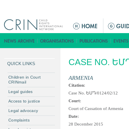
Jump to navigation
M
a
i
n
m
CASE NO. ԵՄԴ
e
QUICK LINKS
n
u
ARMENIA
Children in Court
CRINmail
Citation:
Legal guides
Case No. ԵՄԴ/0124/02/12
Court:
Access to justice
Court of Cassation of Armenia
Legal advocacy
Date:
Complaints
28 December 2015