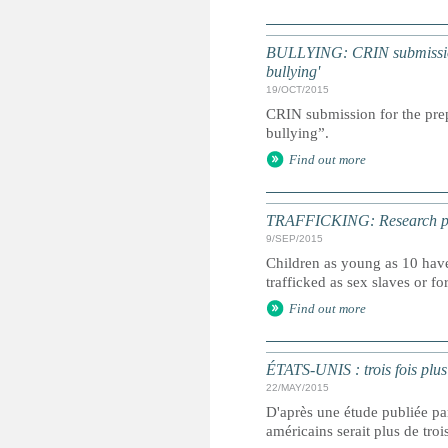
BULLYING: CRIN submission f
bullying'
19/OCT/2015
CRIN submission for the prep
bullying”.
Find out more
TRAFFICKING: Research point
9/SEP/2015
Children as young as 10 have
trafficked as sex slaves or fo
Find out more
ÉTATS-UNIS : trois fois plus 
22/MAY/2015
D'après une étude publiée par
américains serait plus de troi