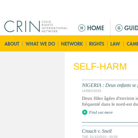
Jump to navigation
M
e
n
u
p
r
SELF-HARM
i
n
c
NIGERIA : Deux enfants se f
i
14/DEC/2016
p
Deux filles âgées d'environ 
a
fréquenté dans le nord-est du
l
Find out more
Crouch v. Snell
TUE, 01/12/2015 - 00:00