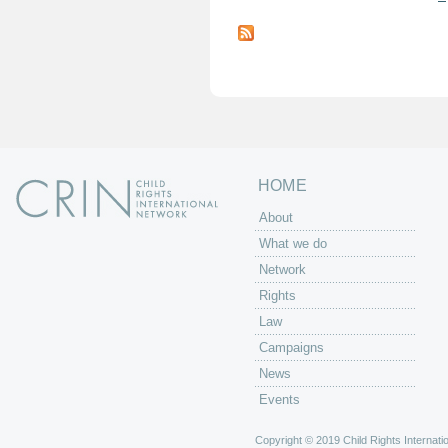
P
a
g
e
s
HOME
About
What we do
Network
Rights
Law
Campaigns
News
Events
Copyright © 2019 Child Rights Internatio