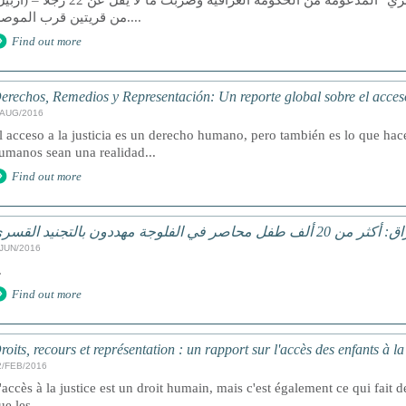
من قريتين قرب الموصل....
Find out more
erechos, Remedios y Representación: Un reporte global sobre el acceso 
/AUG/2016
l acceso a la justicia es un derecho humano, pero también es lo que ha
umanos sean una realidad...
Find out more
 20 ألف طفل محاصر في الفلوجة مهددون بالتجنيد القسري
/JUN/2016
.
Find out more
roits, recours et représentation : un rapport sur l'accès des enfants à l
2/FEB/2016
'accès à la justice est un droit humain, mais c'est également ce qui fait de
ue les...