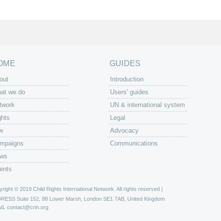
OME
GUIDES
out
Introduction
at we do
Users' guides
twork
UN & international system
ghts
Legal
w
Advocacy
mpaigns
Communications
ws
ents
right © 2019 Child Rights International Network. All rights reserved |
DRESS
Suite 152, 88 Lower Marsh, London SE1 7AB, United Kingdom
IL
contact@crin.org