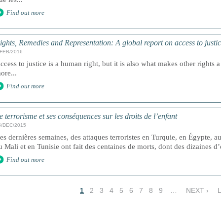
Find out more
ights, Remedies and Representation: A global report on access to justic
/FEB/2016
ccess to justice is a human right, but it is also what makes other rights a 
ore...
Find out more
e terrorisme et ses conséquences sur les droits de l’enfant
5/DEC/2015
es dernières semaines, des attaques terroristes en Turquie, en Égypte, au
u Mali et en Tunisie ont fait des centaines de morts, dont des dizaines d’
Find out more
1
2
3
4
5
6
7
8
9
…
NEXT ›