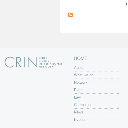
1
P
a
g
e
s
HOME
About
What we do
Network
Rights
Law
Campaigns
News
Events