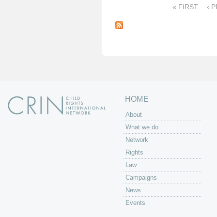
« FIRST
‹ 
P
a
g
e
s
HOME
About
What we do
Network
Rights
Law
Campaigns
News
Events