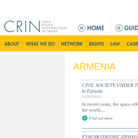
Jump to navigation
M
e
n
ú
p
r
ARMENIA
i
n
c
CIVIL SOCIETY UNDER THREA
i
in Eurasia
p
11/DEC/2015
a
In recent years, the space af
the world,...
l
Find out more
РУКОВОДЯЩИЕ ПРИНЦ