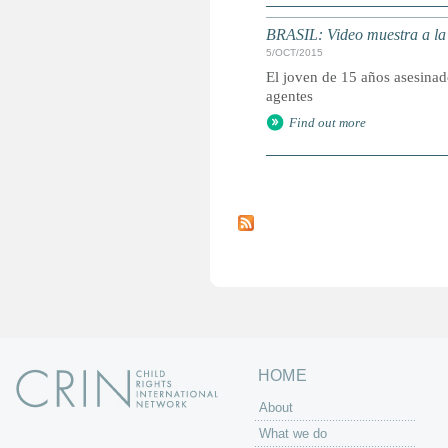
BRASIL: Video muestra a la 
5/OCT/2015
El joven de 15 años asesinad
agentes
Find out more
P
a
g
e
s
HOME
About
What we do