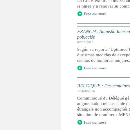
La CIDH exhorta a los Estado
la niñez y a renovar su com
Find out more
FRANCIA: Amnistía Internaci
población
8/FEB/2016
Según su reporte "Upturned l
durísimas medidas de excepci
cientos de hombres, mujeres,
Find out more
BELGIQUE : Des centaines d’
19/JAN/2016
Communiqué du Délégué génér
augmentation très sensible 
étrangers non accompagnés (M
situation de nombreux MENA e
Find out more