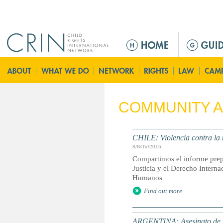
Jump to navigation
M
a
i
n
m
e
COMMUNITY A
n
u
CHILE: Violencia contra la
8/NOV/2016
Compartimos el informe prep
Justicia y el Derecho Intern
Humanos
Find out more
ARGENTINA: Asesinato de un