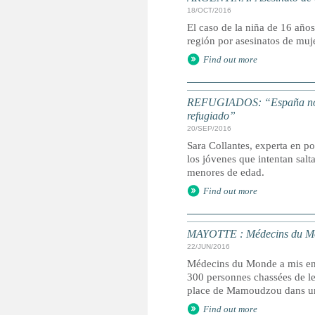
18/OCT/2016
El caso de la niña de 16 años
región por asesinatos de muj
Find out more
REFUGIADOS: “España no ha
refugiado”
20/SEP/2016
Sara Collantes, experta en p
los jóvenes que intentan salt
menores de edad.
Find out more
MAYOTTE : Médecins du Mond
22/JUN/2016
Médecins du Monde a mis en g
300 personnes chassées de leu
place de Mamoudzou dans un
Find out more