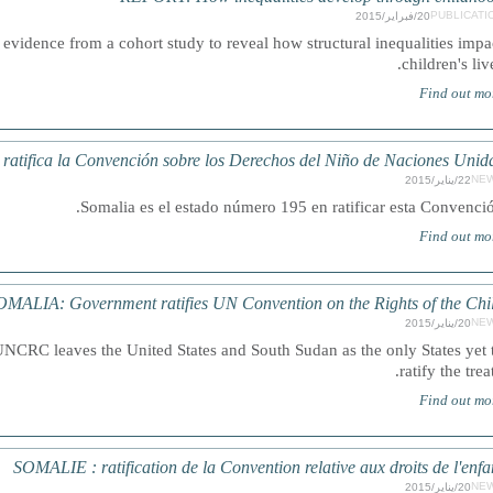
PUBLICATI
20/فبراير/2015
 evidence from a cohort study to reveal how structural inequalities impa
children's live
Find out mo
atifica la Convención sobre los Derechos del Niño de Naciones Unid
NE
22/يناير/2015
Somalia es el estado número 195 en ratificar esta Convenció
Find out mo
OMALIA: Government ratifies UN Convention on the Rights of the Chi
NE
20/يناير/2015
e UNCRC leaves the United States and South Sudan as the only States yet 
ratify the treat
Find out mo
SOMALIE : ratification de la Convention relative aux droits de l'enfa
NE
20/يناير/2015