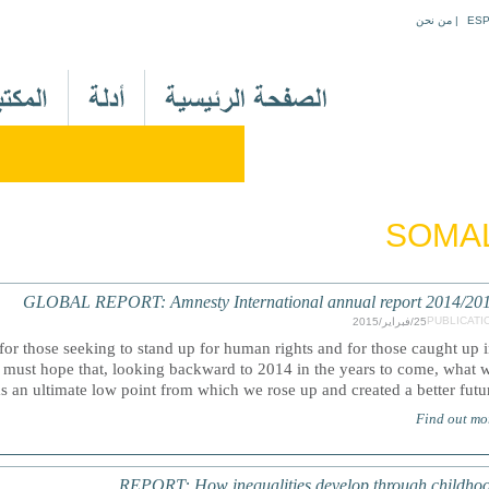
Jump to navigation
ES
|
من نحن
M
a
i
n
M
e
SOMAL
n
u
A
GLOBAL REPORT: Amnesty International annual report 2014/20
r
PUBLICATI
25/فبراير/2015
 for those seeking to stand up for human rights and for those caught up 
e must hope that, looking backward to 2014 in the years to come, what 
as an ultimate low point from which we rose up and created a better future
Find out mo
REPORT: How inequalities develop through childho