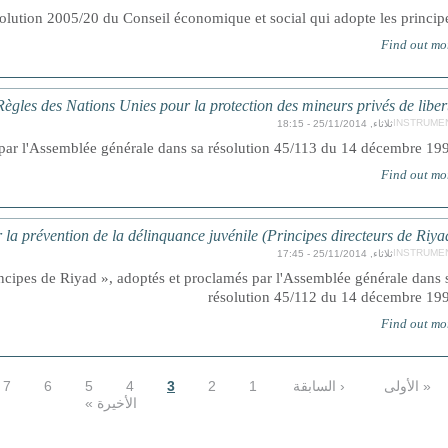
olution 2005/20 du Conseil économique et social qui adopte les principes.
Find out mo
Règles des Nations Unies pour la protection des mineurs privés de liber
INSTRUME
ثلاثاء, 25/11/2014 - 18:15
par l'Assemblée générale dans sa résolution 45/113 du 14 décembre 19
Find out mo
la prévention de la délinquance juvénile (Principes directeurs de Riya
INSTRUME
ثلاثاء, 25/11/2014 - 17:45
ncipes de Riyad », adoptés et proclamés par l'Assemblée générale dans 
résolution 45/112 du 14 décembre 19
Find out mo
« الأولى
‹ السابقة
1
2
3
4
5
6
7
الأخيرة »