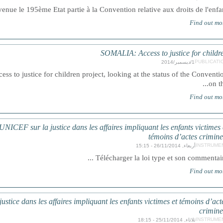
enue le 195ème Etat partie à la Convention relative aux droits de l'enfan
Find out mo
SOMALIA: Access to justice for childr
PUBLICATI
1/ديسمبر/2014
cess to justice for children project, looking at the status of the Conventi
on the
Find out mo
NICEF sur la justice dans les affaires impliquant les enfants victimes 
témoins d’actes crimine
INSTRUME
أربعاء, 26/11/2014 - 15:15
Télécharger la loi type et son commentaire .
Find out mo
justice dans les affaires impliquant les enfants victimes et témoins d’act
crimine
INSTRUME
ثلاثاء, 25/11/2014 - 18:15