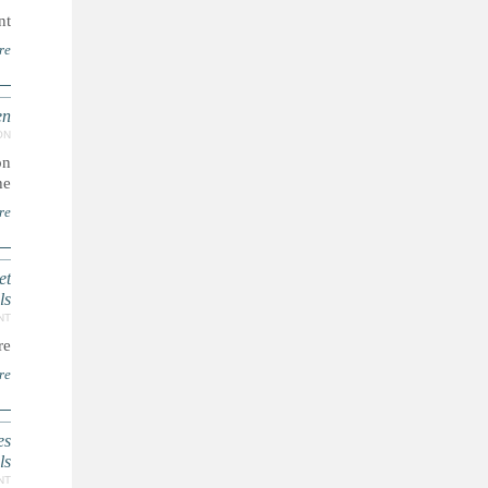
t.
re
en
ON
on
...
re
et
ls
NT
..
re
es
ls
NT