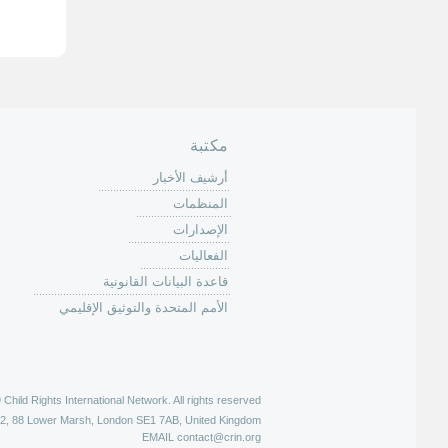
ف
ح
ا
ت
مكتبة
أرشيف الأخبار
المنظمات
الإصدارات
الفعاليات
قاعدة البيانات القانونية
الأمم المتحدة والتوثيق الإقليمي
hild Rights International Network. All rights reserved |
52, 88 Lower Marsh, London SE1 7AB, United Kingdom
EMAIL
contact@crin.org