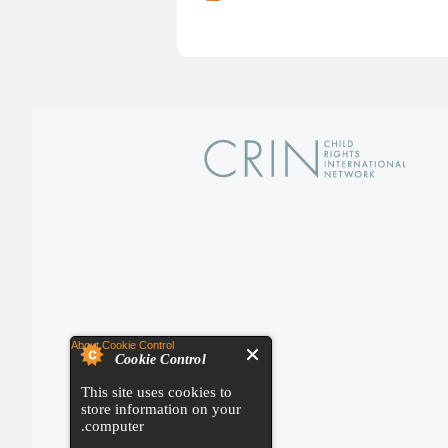
About Cookie Control
Cookie Control
This site uses cookies to
store information on your
computer.