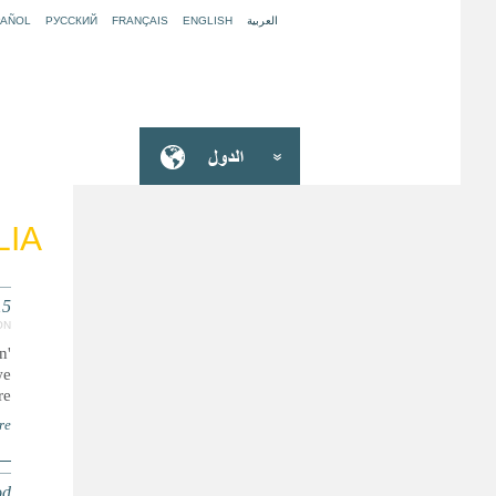
العربية
ENGLISH
FRANÇAIS
РУССКИЙ
PAÑOL
IA
15
ON
in
we
.'
re
od