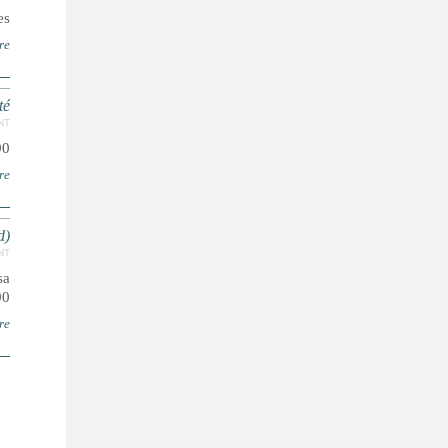
..
re
té
NT
90
re
d)
NT
sa
90
re
ا
ل
ص