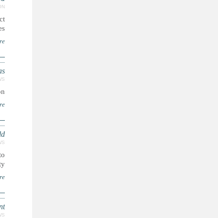
ON
ct
s.
re
as
WS
n.
re
ld
WS
to
y.
re
nt
WS