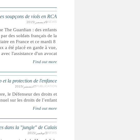
FRANCE : Des soldats françai
L'affaire a été révélée au printemps 2015 par le qu
centrafricains vivant sur le camp de M'poko à Bangui disent 
force Sangaris. Ces accusations ont entraîné l'ouverture d
décembre, quatre soldats sont entendus par la gendarmerie pré
les trois autres son
FRANCE : Rapport annuel du défenseur des droits 
A l’occasion de la journée internationale des droits de l’enf
la Défenseure des enfants, son adjointe, rendent public
FRANCE : La justice ordonne des aménage