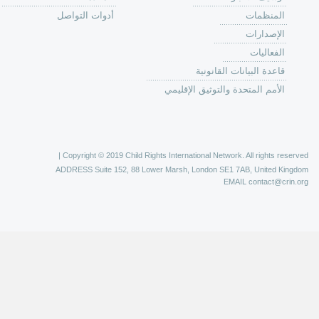
 عمل كرين
كة
وق
ون
لات
ر
ليات