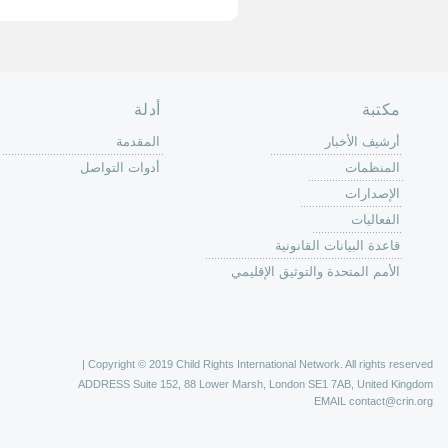
حة الرئيسية
حن
 عمل كرين
كة
وق
ون
لات
ر
ليات