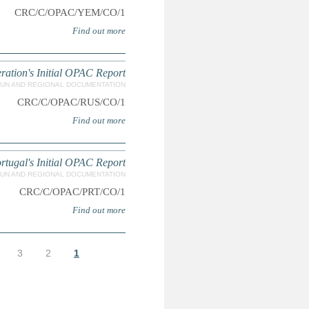
Concluding Observations for 
Concluding Obse
7
8
9
…
التالية ›
الأخيرة »