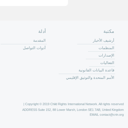
حة الرئيسية
حن
 عمل كرين
كة
وق
ون
لات
ر
ليات