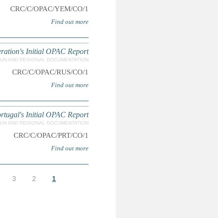
Concluding Observations for 
Concluding Obse
7
8
9
…
التالية ›
الأخيرة »