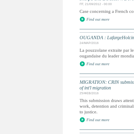
ПТ, 21/09/2012 - 00:00
Case concerning a French comp
Find out more
OUGANDA : LafargeHolcim ac
24/МАР/2016
La pouzzolane extraite par le
ougandaise du leader mondia
Find out more
MIGRATION: CRIN submission
of int'l migration
25/ФЕВ/2016
This submission draws attentio
work, detention and criminali
to justice.
Find out more