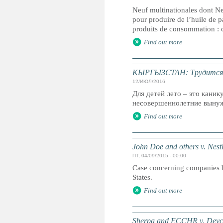
Neuf multinationales dont Nes
pour produire de l’huile de
produits de consommation : c
Find out more
КЫРГЫЗСТАН: Трудится 
12/ИЮЛ/2016
Для детей лето – это каник
несовершеннолетние вынуж
Find out more
John Doe and others v. Nest
ПТ, 04/09/2015 - 00:00
Case concerning companies bu
States.
Find out more
Sherpa and ECCHR v. Devc