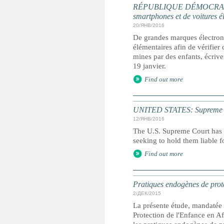
RÉPUBLIQUE DÉMOCRATIQUE 
smartphones et de voitures é
20/ЯНВ/2016
De grandes marques électron
élémentaires afin de vérifier 
mines par des enfants, écriv
19 janvier.
Find out more
UNITED STATES: Supreme Cour
12/ЯНВ/2016
The U.S. Supreme Court has r
seeking to hold them liable fo
Find out more
Pratiques endogènes de prote
2/ДЕК/2015
La présente étude, mandatée 
Protection de l'Enfance en Af