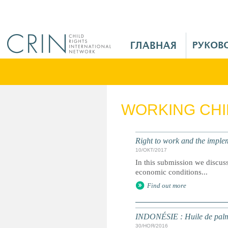
Jump to navigation
M
a
i
n
M
e
WORKING CH
n
u
R
Right to work and the impl
u
10/ОКТ/2017
In this submission we discus
economic conditions...
Find out more
INDONÉSIE : Huile de palme -
30/НОЯ/2016