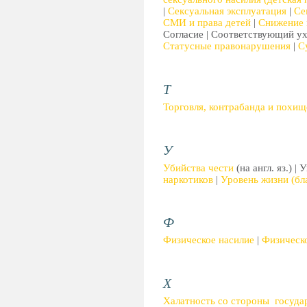
|
Сексуальная эксплуатация
|
Се
СМИ и права детей
|
Снижение 
Согласие | Соответствующий ух
Статусные правонарушения
|
С
Т
Торговля, контрабанда и похи
У
Убийства чести
(на англ. яз.) 
наркотиков
|
Уровень жизни (бл
Ф
Физическое насилие
|
Физическо
Х
Халатность со стороны госуда