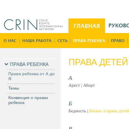
Jump to navigation
M
a
i
Г
n
л
M
а
e
в
ПРАВА ДЕТЕЙ 
n
н
ПРАВА РЕБЕНКА
u
а
Права ребенка от А до
R
А
я
Я
u
Арест | Аборт
Темы
Конвенция о правах
Б
ребенка
Бедность |
Бизнес и права дете
В