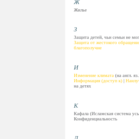
Ж
Жилье
З
Защита детей, чьи семьи не мо
Защита от жестокого обращени
благополучие
И
Изменение климата
(на англ. я
Информация (доступ к)
|
Наилу
на детях
К
Кафала (Исламская система усы
Конфиденциальность
Л