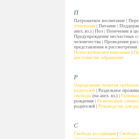
П
Патронатное воспитание | Пере
попечения
| Питание | Поддерж
англ. яз.) | Пол | Попечение в 
Предупреждение несчастных с
человечества | Проведение рас
представления и рассмотрения 
Психологическое наказание
|
Пы
достоинство обращение
Р
Определение понятия «ребенок
родителей
| Раздельное прожив
свободы
(на англ. яз.) |
Развива
рождения |
Религиозные симво
родителей |
Руководство для ро
С
Свобода ассоциации
|
Свобода 
сексуального насилия (детская