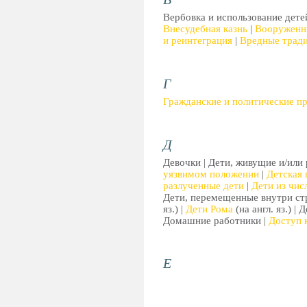
Вербовка и использование детей
Внесудебная казнь
|
Вооруженн
и реинтеграция
|
Вредные трад
Г
Гражданские и политические п
Д
Девочки | Дети, живущие и/или
уязвимом положении
|
Детская
разлученные дети
|
Дети из чис
Дети, перемещенные внутри ст
яз.) |
Дети Рома
(на англ. яз.) |
Домашние работники |
Доступ 
Е