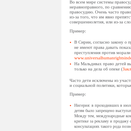
Во всем мире системы правосуд
неравноправного, по сравнению 
правосудию. Очень часто право
из-за того, что им явно препя
совершеннолетия, или из-за сл
Пример:
В Сирии, согласно закону о п
не имеют права давать показ
преступления против морали 
www.universalhumanrightsind
На Мальдивах право детей вы
только на дела об опеке (
Зак
Часто дети исключены из участ
и социальной политики, которы
Пример:
Нигерия: в проходивших в июле
детям было запрещено выступат
Между тем, международные ком
критике за рекламу и продажу
консультациях такого рода поз