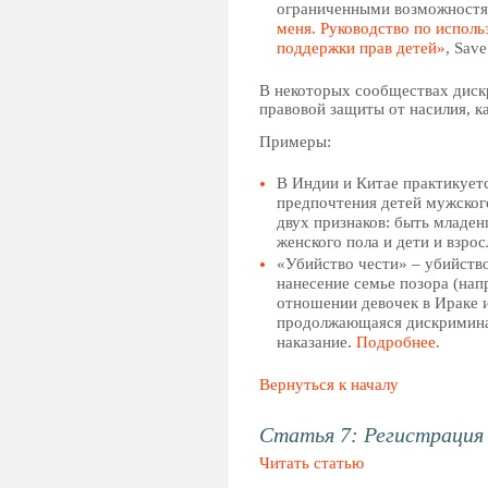
ограниченными возможностям
меня. Руководство по испол
поддержки прав детей»
, Save
В некоторых сообществах дискр
правовой защиты от насилия, к
Примеры:
В Индии и Китае практикуетс
предпочтения детей мужског
двух признаков: быть младе
женского пола и дети и взро
«Убийство чести» – убийство
нанесение семье позора (нап
отношении девочек в Ираке и
продолжающаяся дискриминац
наказание.
Подробнее.
Вернуться к началу
Статья 7: Регистрация
Читать статью