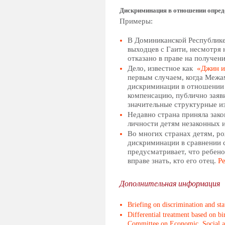
Дискриминация в отношении опред
Примеры:
В Доминиканской Республике 
выходцев с Гаити, несмотря 
отказано в праве на получен
Дело, известное как
«Джин и
первым случаем, когда Межам
дискриминации в отношении 
компенсацию, публично заяви
значительные структурные из
Недавно страна приняла зако
личности детям незаконных 
Во многих странах детям, ро
дискриминации в сравнении с
предусматривает, что ребено
вправе знать, кто его отец.
Р
Дополнительная информация
Briefing on discrimination and stat
Differential treatment based on b
Committee on Economic, Social a