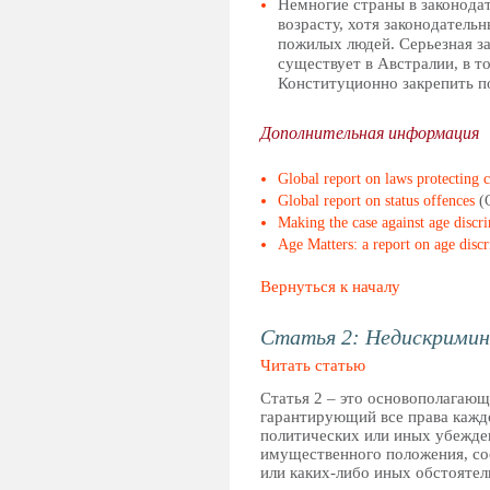
Немногие страны в законода
возрасту, хотя законодател
пожилых людей. Серьезная за
существует в Австралии, в т
Конституционно закрепить п
Дополнительная информация
Global report on laws protecting 
Global report on status offences
(C
Making the case against age discr
Age Matters: a report on age disc
Вернуться к началу
Статья 2: Недискримин
Читать статью
Статья 2 – это основополагаю
гарантирующий все права каждом
политических или иных убежден
имущественного положения, сос
или каких-либо иных обстоятел