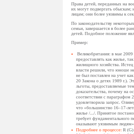
Права детей, переданных на во
их могут подвергать обыскам; 
лицам; они более уязвимы к се
По законодательству некоторых
семьи, завершается в более ра
детей. Подобное положение яв
Пример:
Великобритания: в мае 2009 
предоставлять как жилье, та
жилищного хозяйства. Истец 
власти решили, что юноше н
не был поставлен на учет ка
20 Закона о детях 1989 г.). 
льготы, предоставляемые тем
доказательства, почему на о
соответствии с параграфом 2
удовлетворила запрос. Оливер
что «большинство 16–17-лет
жилье /.../. Принятое поста
требует фундаментального п
оказывают уязвимым людям»
Подробнее о процессе:
R (G)