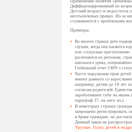
Применение понятия «ребенок» 
Дифференцированный по возрас
Детский возраст и недостаток о
неотъемлемых правах. Из-за ни
сталкиваются с проблемами из
Примеры:
Во многих странах дети подвер
случаях, когда они касаются в
или «статусные преступления».
различаются по регионам, стра
школьного урока, попрошайниче
Глобальный отчет CRIN о стату
Часто нарушение прав детей 
имеют равного со взрослыми д
например, детям до 18 лет з
согласия родителей. Единств
зарабатывают себе на жизнь 
параграф 37, на англ. яз.).
В некоторых странах гражда
запрещено регистрировать св
в браке граждане, не достигш
Данный закон не распростран
Уругвае. Голос детей и подро