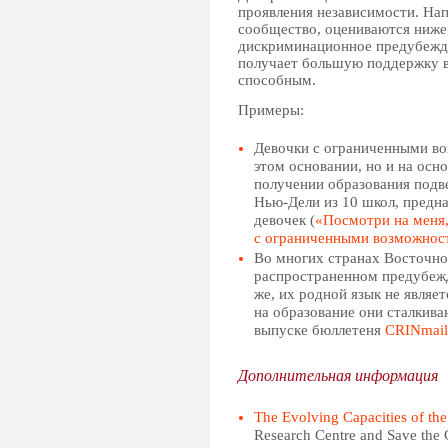
проявления независимости. Нап
сообщество, оцениваются ниже,
дискриминационное предубежде
получает большую поддержку в 
способным.
Примеры:
Девочки с ограниченными во
этом основании, но и на ос
получении образования подве
Нью-Дели из 10 школ, предна
девочек (
«Посмотри на меня,
с ограниченными возможност
Во многих странах Восточно
распространенном предубежд
же, их родной язык не являе
на образование они сталкива
выпуске бюллетеня
CRINmail
Дополнительная информация
The Evolving Capacities of the
Research Centre and Save the 