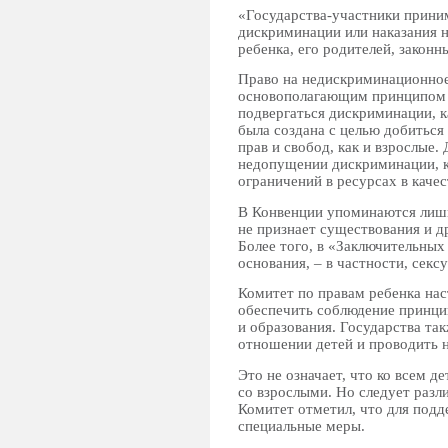
«Государства-участники прини
дискриминации или наказания н
ребенка, его родителей, закон
Право на недискриминационно
основополагающим принципом с
подвергаться дискриминации, к
была создана с целью добиться
прав и свобод, как и взрослые
недопущении дискриминации, ка
ограничений в ресурсах в каче
В Конвенции упоминаются лишь 
не признает существования и д
Более того, в «Заключительных
основания, – в частности, се
Комитет по правам ребенка на
обеспечить соблюдение принцип
и образования. Государства т
отношении детей и проводить 
Это не означает, что ко всем д
со взрослыми. Но следует раз
Комитет отметил, что для подд
специальные меры.