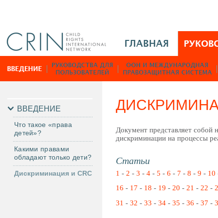
Jump to navigation
M
a
i
Р
n
у
M
к
e
о
ДИСКРИМИНА
n
в
ВВЕДЕНИЕ
u
о
Что такое «права
R
Документ представляет собой 
д
детей»?
дискриминации на процессы ре
u
с
Какими правами
т
обладают только дети?
Статьи
в
1
-
2
-
3
-
4
-
5
-
6
-
7
-
8
-
9
-
10
Дискриминация и CRC
а
16
-
17
-
18
-
19
-
20
-
21
-
22
-
31
-
32
-
33
-
34
-
35
-
36
-
37
-