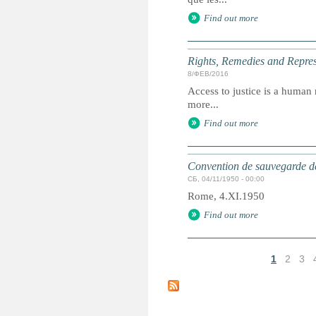
Find out more
Rights, Remedies and Represe
8/ФЕВ/2016
Access to justice is a human r
more...
Find out more
Convention de sauvegarde de
СБ, 04/11/1950 - 00:00
Rome, 4.XI.1950
Find out more
1
2
3
С
т
р