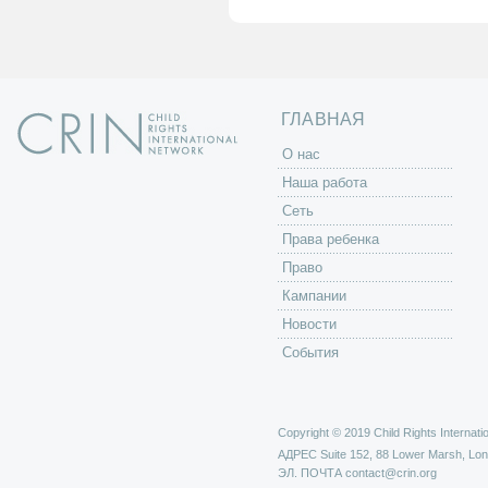
а
н
и
ц
ы
ГЛАВНАЯ
O нас
Наша работа
Сеть
Права ребенка
Право
Кампании
Новости
События
Copyright © 2019 Child Rights Internatio
АДРЕС
Suite 152, 88 Lower Marsh, Lo
ЭЛ. ПОЧТА
contact@crin.org