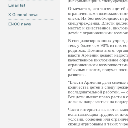
дискриминации в спецучрежден
Email list
Отмечается, что тысячи детей 
ограниченными возможностями
X General news
опеки. Их без необходимости 
спецучреждения. Власти должн
ENOC news
местах и качественное, инклюзи
детей с ограниченными возможн
В специализированных учрежде
тем, у более чем 90% из них е
родитель. Помимо этого, орган
власти Армении делают недост
качественное инклюзивное обра
ограниченными возможностями
обычных школах, получая поси
развития.
"Власти Армении дали смелые
количества детей в спецучрежд
последовательной работой, — 
Все дети имеют право расти в 
должны направляться на поддер
Часто интернаты являются гла
испытывающим трудности из-з
условий, болезней или огранич
сконцентрированы в таких учре