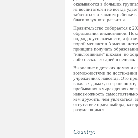
оказываются в больших группах
из воспитателей не всегда удае
заботиться о каждом ребенке в
благополучного развития.
Правительство собирается к 20
образования инклюзивной. Пок
подход к успеваемости, а физи
порой мешают в Армении детям
принципе получать образование
"инклюзивным" школам, но ходят
либо несколько дней в неделю.
Выросшие в детских домах и с
возможностями по достижении в
учреждениях навсегда. Это про
в жилых домах, на транспорте,
пребывания в учреждениях явл
невозможность самостоятельно 
кем дружить, чем увлекаться, з
отсутствие права выбора, кото
разумеющимся.
Country: