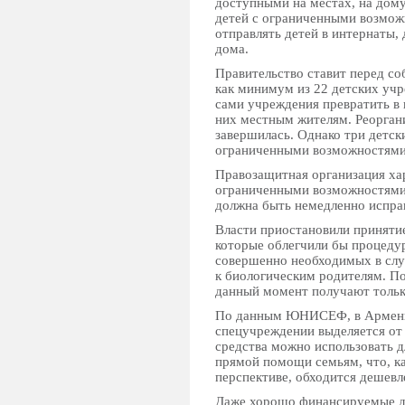
доступными на местах, на дому
детей с ограниченными возмож
отправлять детей в интернаты,
дома.
Правительство ставит перед соб
как минимум из 22 детских уч
сами учреждения превратить в
них местным жителям. Реоргани
завершилась. Однако три детск
ограниченными возможностями 
Правозащитная организация хар
ограниченными возможностями 
должна быть немедленно испра
Власти приостановили приняти
которые облегчили бы процеду
совершенно необходимых в случ
к биологическим родителям. П
данный момент получают только
По данным ЮНИСЕФ, в Армении
спецучреждении выделяется от 
средства можно использовать д
прямой помощи семьям, что, к
перспективе, обходится дешевл
Даже хорошо финансируемые де