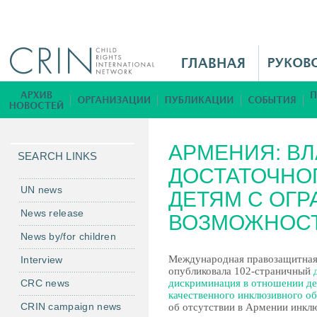
Jump to navigation
M
a
i
Б
n
и
M
б
АРМЕНИЯ: ВЛ
e
л
SEARCH LINKS
n
ДОСТАТОЧНО
и
u
о
UN news
ДЕТЯМ С ОГ
R
т
News release
ВОЗМОЖНОСТ
u
е
News by/for children
к
а
Международная правозащитная 
Interview
опубликовала 102-страничный
CRC news
дискриминация в отношении де
качественного инклюзивного о
CRIN campaign news
об отсутствии в Армении инклю