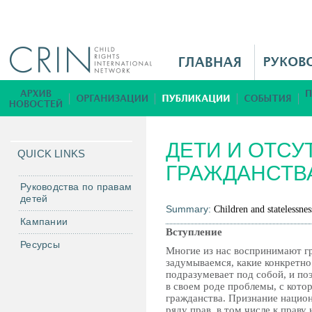
Jump to navigation
M
a
i
Б
n
и
M
б
ДЕТИ И ОТСУ
e
л
QUICK LINKS
n
ГРАЖДАНСТВ
и
u
о
Руководства по правам
детей
R
т
Summary:
Children and statelessnes
u
е
Кампании
Вступление
к
Ресурсы
Многие из нас воспринимают г
а
задумываемся, какие конкретно
подразумевает под собой, и по
в своем роде проблемы, с кот
гражданства. Признание национ
ряду прав, в том числе к праву