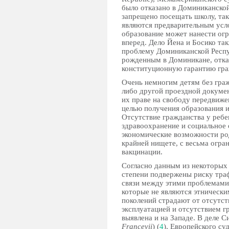
было отказано в Доминиканской
запрещено посещать школу, та
являются предварительным усло
образование может нанести ог
вперед. Дело Йена и Босико та
проблему Доминиканской Респуб
рожденным в Доминикане, отка
конституционную гарантию граж
Очень немногим детям без граж
либо другой проездной докумен
их праве на свободу передвиже
целью получения образования и
Отсутствие гражданства у ребен
здравоохранение и социальное
экономические возможности ро
крайней нищете, с весьма огр
вакцинации.
Согласно данным из некоторых 
степени подвержены риску тра
связи между этими проблемами 
которые не являются этнически
поколений страдают от отсутст
эксплуатацией и отсутствием г
выявлена и на Западе. В деле 
Francevii
) (
4
), Европейского су