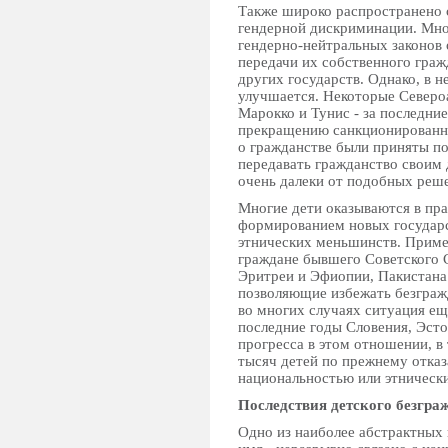
Также широко распространенo с
гендерной дискриминации. Мно
гендерно-нейтральных законов
передачи их собственного граж
других государств. Однако, в 
улучшается. Некоторые Североа
Марокко и Тунис - за последни
прекращению санкционированно
о гражданстве были приняты 
передавать гражданство своим 
очень далеки от подобных реш
Многие дети оказываются в пра
формированием новых государс
этнических меньшинств. Приме
граждане бывшего Советского С
Эритреи и Эфиопии, Пакистана
позволяющие избежать безгражд
во многих случаях ситуация ещ
последние годы Словения, Эст
прогресса в этом отношении, в
тысяч детей по прежнему отказа
национальностью или этническ
Последствия детского безгра
Одно из наиболее абстрактных 