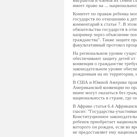
мигрантов и членов их семей г
имеет право на ... национальнос
Комитет по правам ребенка мог
государств по отношению к дет
комментарий к статье 7. В эт
обязательства государств в от
например через объяснение пон
гражданства". Также защите пр
факультативный протокол проц
На региональном уровне сущес
обеспечивают защиту детей от 
конвенция о гражданстве требу
законодательном уровне обесп
рожденным на их территории, 
В США и Южной Америке право 
Американской конвенции по пра
иначе могут оказаться без граж
национальность в стране, где о
В Африке статья 6.4 Африканск
гласит: "Государства-участники
Конституционное законодатель
ребенок приобретает националь
которого он рожден, если во вр
не предоставляет ему националь