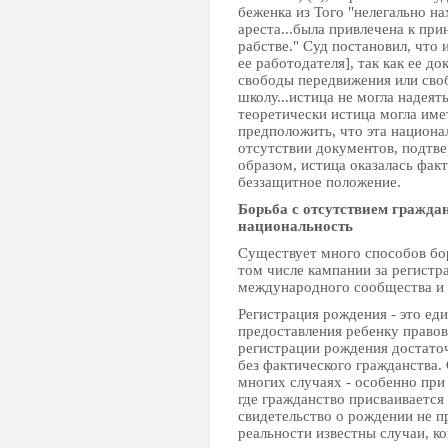
беженка из Того "нелегально н
ареста...была привлечена к при
рабстве." Суд постановил, что 
ее работодателя], так как ее д
свободы передвижения или своб
школу...истица не могла надеят
теоретически истица могла име
предположить, что эта национа
отсутствии документов, подтв
образом, истица оказалась факт
беззащитное положение.
Борьба с отсутствием граждан
национальность
Существует много способов бор
том числе кампании за регистр
международного сообщества и 
Регистрация рождения - это ед
предоставления ребенку правов
регистрации рождения достаточ
без фактического гражданства.
многих случаях - особенно при
где гражданство присваивается
свидетельство о рождении не п
реальности известны случаи, ко