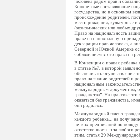
человека рядом прав и обязанн
Конкретные составляющие наци
государства, но в основном вкл
происхождение родителей, пост
место рождения, культурные и 
(экономических или любых друг
Право на национальность защи
праве на национальную принадл
декларации прав человека, а ап
Северной и Южной Америке осу
соблюдением этого права на ре
В Конвенции о правах ребенка 
в статье №7, в которой заявлен
обеспечивать осуществление эт
право на знание родителей и ро
национальным законодательств
международным документам, ос
гражданства". На практике это 
оказаться без гражданства, име
они родились.
Международный пакт о граждан
каждого ребенка... на получени
четких предписаний по поводу 
ответственностью за любого ре
этим, статья 29 Международно