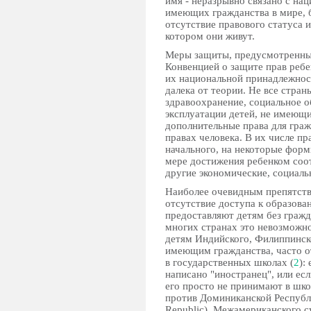
имя - неразрывно связано с на
имеющих гражданства в мире, б
отсутствие правового статуса 
котором они живут.
Меры защиты, предусмотренные
Конвенцией о защите прав ребе
их национальной принадлежност
далека от теории. Не все стра
здравоохранение, социальное 
эксплуатации детей, не имеющ
дополнительные права для граж
правах человека. В их числе п
начального, на некоторые форм
мере достижения ребенком соо
другие экономические, социаль
Наиболее очевидным препятстви
отсутствие доступа к образован
предоставляют детям без гражд
многих странах это невозможно
детям Индийского, Филиппинск
имеющим гражданства, часто о
в государственных школах (
2
):
написано "иностранец", или есл
его просто не принимают в шко
против Доминиканской Республи
Republic), Межамериканского с