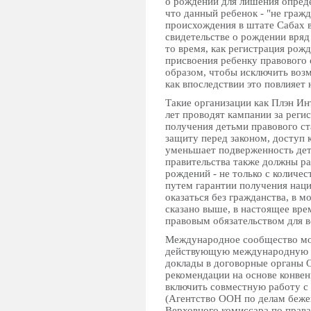
о рождении для лишения опреде
что данный ребенок - "не граж
происхождения в штате Сабах в
свидетельстве о рождении вряд 
то время, как регистрация рож
присвоения ребенку правового 
образом, чтобы исключить возм
как впоследствии это повлияет 
Такие организации как Плэн Инт
лет проводят кампании за реги
получения детьми правового ст
защиту перед законом, доступ 
уменьшает подверженность де
правительства также должны р
рождений - не только с количес
путем гарантии получения наци
оказаться без гражданства, в 
сказано выше, в настоящее вре
правовым обязательством для в
Международное сообщество мож
действующую международную си
доклады в договорные органы
рекомендации на основе конвен
включить совместную работу 
(Агентство ООН по делам беж
Верховного комиссара по права