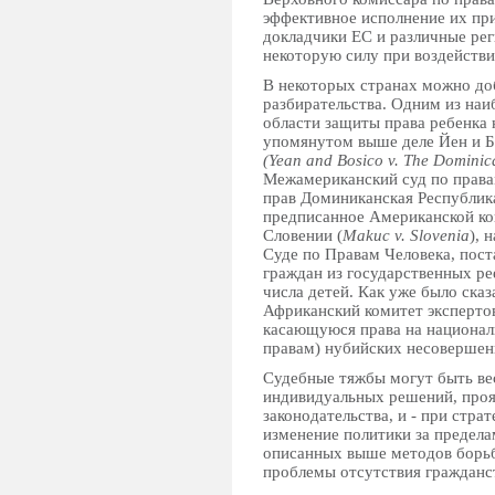
эффективное исполнение их при
докладчики ЕС и различные ре
некоторую силу при воздействи
В некоторых странах можно доб
разбирательства. Одним из на
области защиты права ребенка 
упомянутом выше деле Йен и Б
(Yean and Bosico v. The Dominic
Межамериканский суд по права
прав Доминиканская Республик
предписанное Американской ко
Словении (
Makuc v. Slovenia
), 
Суде по Правам Человека, пост
граждан из государственных ре
числа детей. Как уже было ска
Африканский комитет экспертов
касающуюся права на националь
правам) нубийских несовершен
Судебные тяжбы могут быть ве
индивидуальных решений, проя
законодательства, и - при стра
изменение политики за пределам
описанных выше методов борьб
проблемы отсутствия гражданст