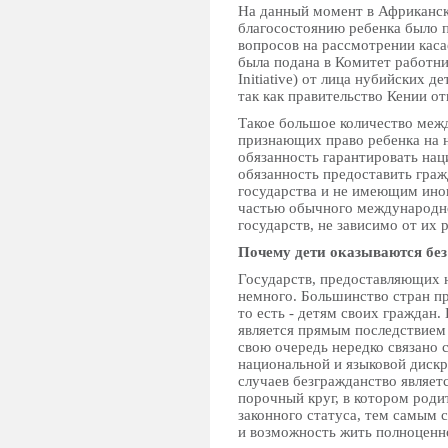
На данный момент в Африканск
благосостоянию ребенка было п
вопросов на рассмотрении каса
была подана в Комитет работн
Initiative) от лица нубийских д
так как правительство Кении о
Такое большое количество меж
признающих право ребенка на н
обязанность гарантировать нац
обязанность предоставить гра
государства и не имеющим иног
частью обычного международно
государств, не зависимо от их
Почему дети оказываются без
Государств, предоставляющих 
немного. Большинство стран п
то есть - детям своих граждан
является прямым последствием 
свою очередь нередко связано 
национальной и языковой диск
случаев безгражданство являет
порочный круг, в котором роди
законного статуса, тем самым с
и возможность жить полноценн