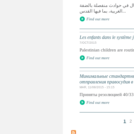
ئيلي ستة أطفال في حوادث منفصلة بالضفة
الغربية، بما فيها القدس...
Find out more
Les enfants dans le système ju
7/OCT/2015
Palestinian children are routi
Find out more
Минимальные стандартны
отправления правосудия в
MAR, 11/08/2015 - 15:15
Приняты резолюцией 40/33
Find out more
1
2
P
a