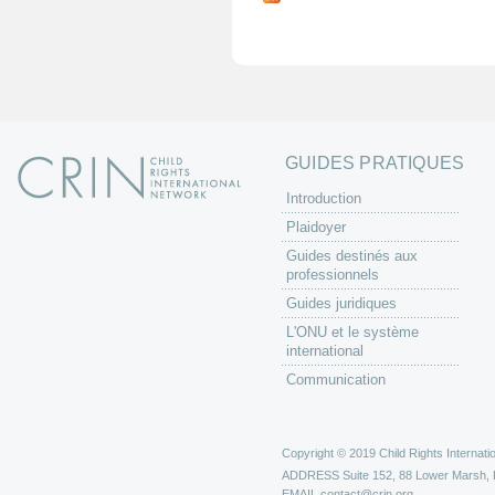
g
e
s
GUIDES PRATIQUES
Introduction
Plaidoyer
Guides destinés aux
professionnels
Guides juridiques
L'ONU et le système
international
Communication
Copyright © 2019 Child Rights Internatio
ADDRESS
Suite 152, 88 Lower Marsh,
EMAIL
contact@crin.org