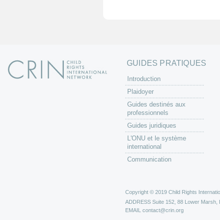
e
s
GUIDES PRATIQUES
Introduction
Plaidoyer
Guides destinés aux
professionnels
Guides juridiques
L'ONU et le système
international
Communication
Copyright © 2019 Child Rights Internatio
ADDRESS
Suite 152, 88 Lower Marsh,
EMAIL
contact@crin.org