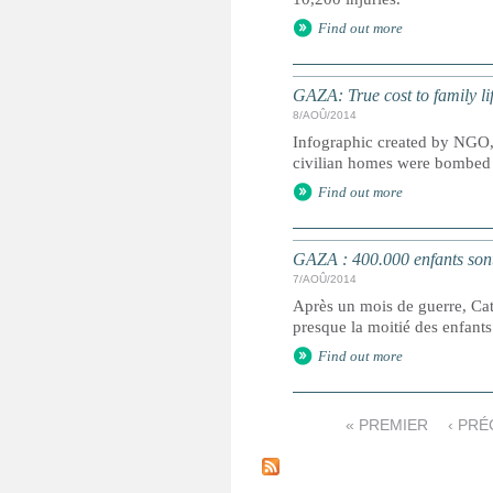
Find out more
GAZA: True cost to family li
8/AOÛ/2014
Infographic created by NGO, 
civilian homes were bombed 
Find out more
GAZA : 400.000 enfants sont
7/AOÛ/2014
Après un mois de guerre, Cath
presque la moitié des enfants
Find out more
« PREMIER
‹ PR
P
a
g