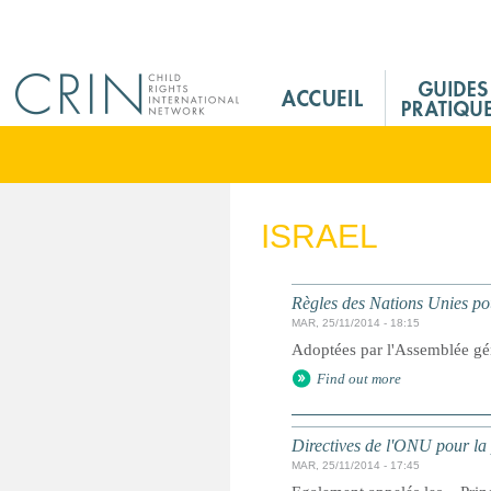
Jump to navigation
M
a
i
n
M
e
ISRAEL
n
u
F
Règles des Nations Unies pou
r
MAR, 25/11/2014 - 18:15
Adoptées par l'Assemblée gé
Find out more
Directives de l'ONU pour la 
MAR, 25/11/2014 - 17:45