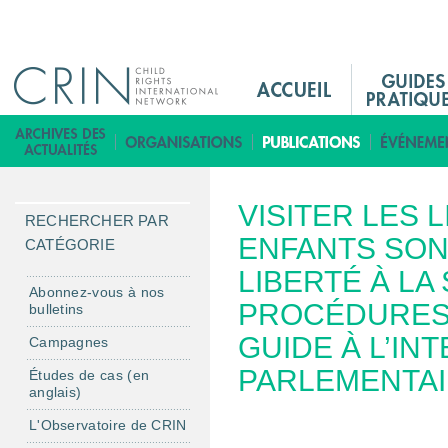
Jump to navigation
M
a
i
B
n
i
M
b
VISITER LES 
e
l
RECHERCHER PAR
n
ENFANTS SON
i
CATÉGORIE
u
o
LIBERTÉ À LA
F
t
Abonnez-vous à nos
PROCÉDURES 
bulletins
r
h
è
GUIDE À L’IN
Campagnes
q
PARLEMENTA
Études de cas (en
u
anglais)
e
L'Observatoire de CRIN