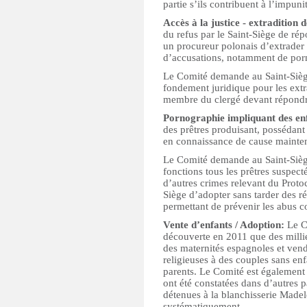
partie s’ils contribuent à l’impun
Accès à la justice - extradition 
du refus par le Saint-Siège de r
un procureur polonais d’extrader
d’accusations, notamment de porn
Le Comité demande au Saint-Siège
fondement juridique pour les extra
membre du clergé devant répondre
Pornographie impliquant des en
des prêtres produisant, possédant 
en connaissance de cause mainten
Le Comité demande au Saint-Siège
fonctions tous les prêtres suspec
d’autres crimes relevant du Prot
Siège d’adopter sans tarder des r
permettant de prévenir les abus c
Vente d’enfants / Adoption:
Le C
découverte en 2011 que des millie
des maternités espagnoles et vend
religieuses à des couples sans en
parents. Le Comité est également 
ont été constatées dans d’autres pa
détenues à la blanchisserie Madele
systématiquement.