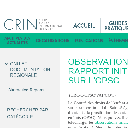
Jump to navigation
M
a
i
B
n
i
M
b
OBSERVATION
e
l
ONU ET
n
RAPPORT INIT
i
DOCUMENTATION
RÉGIONALE
u
o
SUR L'OPSC
F
t
r
Alternative Reports
h
(CRC/C/OPSC/VAT/CO/1)
è
Le Comité des droits de l’enfant 
q
sur le rapport initial du Saint-Siè
RECHERCHER PAR
u
d’enfants, la prostitution des enf
CATÉGORIE
e
enfants (OPSC). Vous pouvez lire
télécharger les
observations finale
pour l’instant). Merci de noter qu’