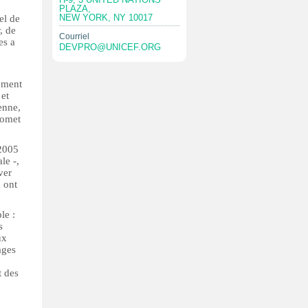
PLAZA,
NEW YORK, NY 10017
el de
, de
Courriel
es a
DEVPRO@UNICEF.ORG
vement
 et
enne,
romet
 2005
le -,
ver
n ont
le :
s
ux
ages
t des