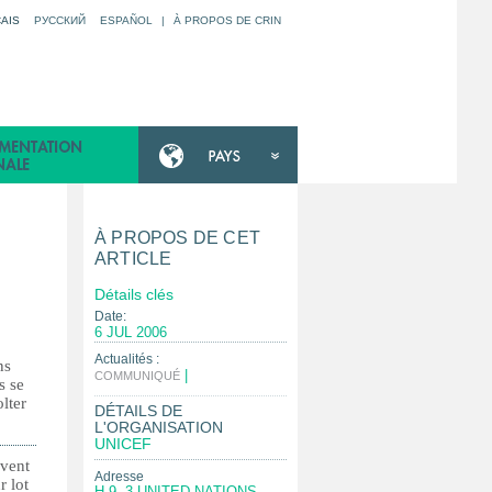
AIS
РУССКИЙ
ESPAÑOL
|
À PROPOS DE CRIN
À PROPOS DE CET
ARTICLE
Détails clés
Date:
6 JUL 2006
Actualités :
ns
|
COMMUNIQUÉ
s se
lter
DÉTAILS DE
L'ORGANISATION
UNICEF
ivent
Adresse
r lot
H-9, 3 UNITED NATIONS