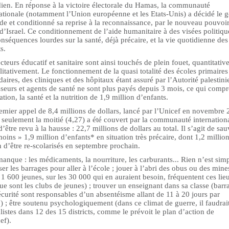
dien. En réponse à la victoire électorale du Hamas, la communauté
ationale (notamment l’Union européenne et les Etats-Unis) a décidé le g
de et conditionné sa reprise à la reconnaissance, par le nouveau pouvoir
 d’Israel. Ce conditionnement de l’aide humanitaire à des visées politiqu
nséquences lourdes sur la santé, déjà précaire, et la vie quotidienne des
s.
cteurs éducatif et sanitaire sont ainsi touchés de plein fouet, quantitati
litativement. Le fonctionnement de la quasi totalité des écoles primaires
aires, des cliniques et des hôpitaux étant assuré par l’Autorité palestini
sseurs et agents de santé ne sont plus payés depuis 3 mois, ce qui comp
ation, la santé et la nutrition de 1,9 million d’enfants.
emier appel de 8,4 millions de dollars, lancé par l’Unicef en novembre
 seulement la moitié (4,27) a été couvert par la communauté internationa
d’être revu à la hausse : 22,7 millions de dollars au total. Il s’agit de sau
oins » 1,9 million d’enfants* en situation très précaire, dont 1,2 millio
 d’être re-scolarisés en septembre prochain.
anque : les médicaments, la nourriture, les carburants... Rien n’est simp
ser les barrages pour aller à l’école ; jouer à l’abri des obus ou des mine
 1 600 jeunes, sur les 30 000 qui en auraient besoin, fréquentent ces lie
ue sont les clubs de jeunes) ; trouver un enseignant dans sa classe (barr
écurité sont responsables d’un absentéisme allant de 11 à 20 jours par
) ; être soutenu psychologiquement (dans ce climat de guerre, il faudrai
listes dans 12 des 15 districts, comme le prévoit le plan d’action de
ef).