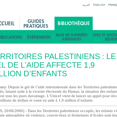
Jump to navigation
العربية
ENGLISH
FRANÇ
RRITOIRES PALESTINIENS : LE
L DE L’AIDE AFFECTE 1,9
LLION D’ENFANTS
ary:
Depuis le gel de l’aide internationale dans les Territoires palestinie
s, faisant suite à la victoire électorale du Hamas, la situation des enfant
ore tous les jours davantage. L’Unicef vient de lancer un appel pour réco
illions de dollars et venir en aide à 1,9 million d’enfants.
, 20/06/2006] - Dans les Territoires palestiniens occupés, les enfants v
ne atmosphère où violence, couvre-feux et fermetures d’écoles sont leu