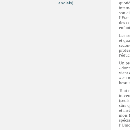
anglais)
quoti
intern
son ai
l’Etat
des co
enfant
Les se
et qua
second
profe
l'éduc
Un pr
- dont
vient 
« au m
besoin
Tout m
traver
(seuls
sûrs q
et ins
mois !
spécia
l’Unic