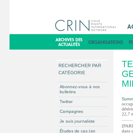
M
a
i
B
n
i
M
b
TE
e
l
RECHERCHER PAR
n
GE
i
CATÉGORIE
u
o
MI
F
t
Abonnez-vous à nos
bulletins
r
h
Summ
è
Twitter
occupé
q
détéri
Campagnes
22,7 m
u
Je suis journaliste
e
[PARIS
Études de cas (en
dans u