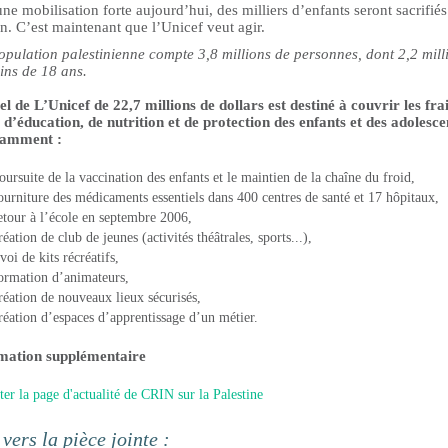
ne mobilisation forte aujourd’hui, des milliers d’enfants seront sacrifiés
. C’est maintenant que l’Unicef veut agir.
opulation palestinienne compte 3,8 millions de personnes, dont 2,2 mill
ins de 18 ans.
l de L’Unicef de 22,7 millions de dollars est destiné à couvrir les fra
 d’éducation, de nutrition et de protection des enfants et des adolesce
tamment :
oursuite de la vaccination des enfants et le maintien de la chaîne du froid,
fourniture des médicaments essentiels dans 400 centres de santé et 17 hôpitaux,
retour à l’école en septembre 2006,
réation de club de jeunes (activités théâtrales, sports...),
voi de kits récréatifs,
formation d’animateurs,
création de nouveaux lieux sécurisés,
création d’espaces d’apprentissage d’un métier.
mation supplémentaire
ter la page d'actualité de CRIN sur la Palestine
 vers la pièce jointe :