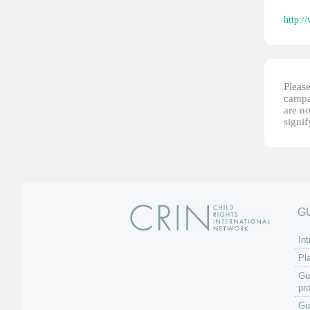
http:/
Please
campai
are no
signi
G
Int
Pl
Gu
pr
Gu