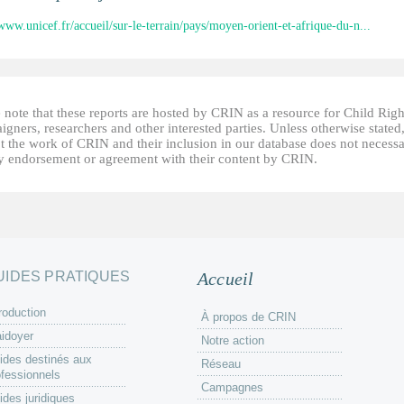
/www.unicef.fr/accueil/sur-le-terrain/pays/moyen-orient-et-afrique-du-n...
 note that these reports are hosted by CRIN as a resource for Child Righ
gners, researchers and other interested parties. Unless otherwise stated
t the work of CRIN and their inclusion in our database does not necessa
fy endorsement or agreement with their content by CRIN.
UIDES PRATIQUES
Accueil
roduction
À propos de CRIN
aidoyer
Notre action
ides destinés aux
Réseau
ofessionnels
Campagnes
ides juridiques