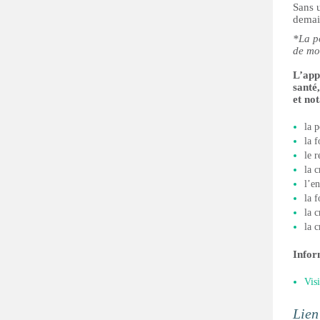
Sans u
demain
*La p
de mo
L’appe
santé,
et no
la p
la 
le 
la c
l’en
la 
la 
la 
Infor
Visi
Lien