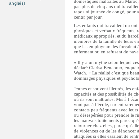
domestiques maltraités au Maroc,”
anglais)
pas plus de cinq ans qui travaill
repos ni journée de congé, pour 
cents) par jour.
Les enfants qui travaillent ou on
physiques et verbaux fréquents, r
médicaux appropriés, et du harcè
membres de la famille de leurs e
que les employeurs les forçaient à 
enfermant ou en refusant de pay
« Il y a un mythe selon lequel ces 
déclaré Clarisa Bencomo, enquêtr
Watch. « La réalité c’est que beau
dommages physiques et psycholo
Jeunes et souvent illettrés, les 
capacités et des possibilités de ch
où ils sont maltraités. Mis à l’éca
vont pas à l’école, sortent rareme
contacts peu fréquents avec leurs
ou désespérées pour prendre le ri
les mauvais traitements parce qu’
retourner chez elles, parce qu’el
de violences ou de les dénoncer à 
attaquées si elles essaient de rent