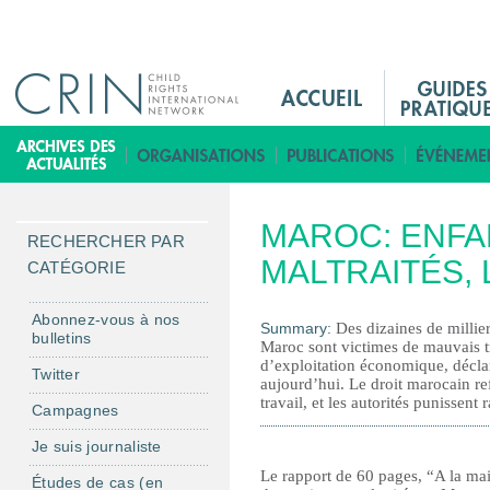
Jump to navigation
M
a
i
B
n
i
M
b
MAROC: ENFA
e
l
RECHERCHER PAR
n
MALTRAITÉS,
i
CATÉGORIE
u
o
F
t
Abonnez-vous à nos
Summary:
Des dizaines de millie
bulletins
r
h
Maroc sont victimes de mauvais t
d’exploitation économique, décl
è
Twitter
aujourd’hui. Le droit marocain ref
q
travail, et les autorités punissent
Campagnes
u
Je suis journaliste
e
Le rapport de 60 pages, “A la mais
Études de cas (en