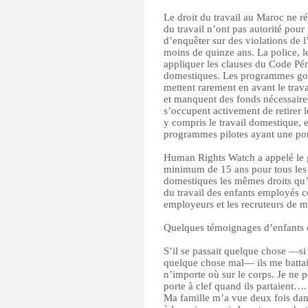
Le droit du travail au Maroc ne ré
du travail n’ont pas autorité pour
d’enquêter sur des violations de l
moins de quinze ans. La police, le
appliquer les clauses du Code Péna
domestiques. Les programmes gou
mettent rarement en avant le trav
et manquent des fonds nécessair
s’occupent activement de retirer l
y compris le travail domestique, e
programmes pilotes ayant une por
Human Rights Watch a appelé le 
minimum de 15 ans pour tous les en
domestiques les mêmes droits qu’a
du travail des enfants employés 
employeurs et les recruteurs de m
Quelques témoignages d’enfants d
S’il se passait quelque chose —si 
quelque chose mal— ils me battai
n’importe où sur le corps. Je ne p
porte à clef quand ils partaient…
Ma famille m’a vue deux fois dans 