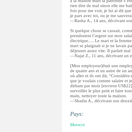
à la maison mais la patronne s’est
rien dire de mal sinon elle me ba
fois pour me voir, je lui ai dit qu
je pars avec toi, ou je me sauver
—Rasha A., 14 ans, décrivant son
Si quelque chose se cassait, comme
prendraient l’argent sur mon salair
électrique…. Le mari et la femme
mari se plaignait si je ne lavais pa
déjeuner assez vite. Il parlait mal
—Najat Z., 11 ans, décrivant un
[Mon employeur]était une employ
de quatre ans et un autre de un an
où aller et ils ont dit, “Considè
que je voulais comme salaire et je
dirham par mois [environ US$22]. I
surveiller le plus petit et faire to
main, nettoyer toute la maison.
—Shadia A., décrivant son deuxi
Pays:
Morocco