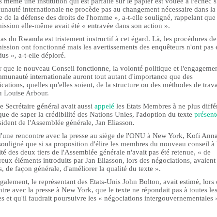
 même une institution qui est parfaite sur le papier est vouée à l'échec si
nauté internationale ne procède pas au changement nécessaire dans la
e de la défense des droits de l'homme », a-t-elle souligné, rappelant que 
ssion elle-même avait été « entravée dans son action ».
as du Rwanda est tristement instructif à cet égard. Là, les procédures de
ssion ont fonctionné mais les avertissements des enquêteurs n'ont pas 
us », a-t-elle déploré.
 que le nouveau Conseil fonctionne, la volonté politique et l'engageme
mmunauté internationale auront tout autant d'importance que des
cations, quelles qu'elles soient, de la structure ou des méthodes de trava
u Louise Arbour.
le Secrétaire général avait aussi
appelé
les Etats Membres à ne plus différ
que de saper la crédibilité des Nations Unies, l'adoption du texte
présent
sident de l'Assemblée générale, Jan Eliasson.
d'une rencontre avec la presse au siège de l'ONU à New York, Kofi Ann
souligné que si sa proposition d'élire les membres du nouveau conseil à 
té des deux tiers de l'Assemblée générale n'avait pas été retenue, « de
ux éléments introduits par Jan Eliasson, lors des négociations, avaient
, de façon générale, d'améliorer la qualité du texte ».
galement, le représentant des Etats-Unis John Bolton, avait estimé, lors
tre avec la presse à New York, que le texte ne répondait pas à toutes le
es et qu'il faudrait poursuivre les « négociations intergouvernementales 