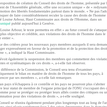
roposition de création du Conseil des droits de l'homme, présentée par 
dent de l'Assemblée générale, offre une occasion unique » de « redynam
motion des libertés fondamentales partout dans le monde. « Ne pas l'ado
risquer de faire considérablement reculer la cause des droits de l'homme 
ré Louise Arbour, Haut Commissaire aux droits de l'Homme, dans un
uniqué
publié aujourd'hui à Genève.
Louise Arbour, le texte permettra en effet « au futur conseil de s'attaque
plus objective et crédible, aux violations des droits de l'homme dans le
 entier ».
fixe des critères pour les nouveaux pays membres auxquels il sera dema
ger expressément en faveur de la promotion et de la protection des droi
me », a indiqué la Haut Commissaire.
prévoit également la suspension des membres qui commettent des violati
ntes et systématiques de ces droits », a-t-elle fait observer.
 différence de la Commission, le Conseil sera tenu d'examiner
iquement le bilan en matière de droits de l'homme de tous les pays, à
ncer par ses membres », a-t-elle fait remarquer.
n pays n'échappera à ce contrôle et les pays ne pourront plus s'abriter
re leur statut de membre de l'organe principal de l'ONU s'occupant des d
omme pour se protéger ou protéger leurs alliés contre des critiques ou u
nation pour des violations de droits », a-t-elle souligné.
Conseil se réunira également pendant plus longtemps tout au long de l'a
rra ainsi réagir rapidement face à des crises émergentes dans le domain