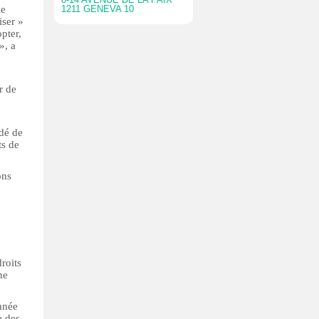
le
1211 GENEVA 10
iser »
pter,
», a
r de
ndé de
ts de
ons
roits
ne
nnée
e des