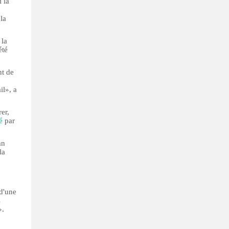
 la
la
 la
été
nt de
il», a
er,
é
par
an
la
 d'une
s
».