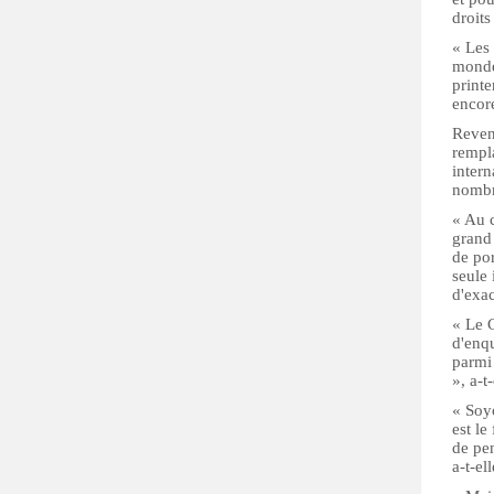
droits
« Les 
monde
printe
encore
Reven
rempl
intern
nombre
« Au c
grand
de por
seule 
d'exa
« Le C
d'enqu
parmi
», a-t
« Soyo
est le
de pen
a-t-el