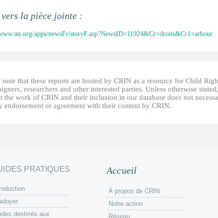
 vers la pièce jointe :
//www.un.org/apps/newsFr/storyF.asp?NewsID=11924&Cr=droits&Cr1=arbour
 note that these reports are hosted by CRIN as a resource for Child Righ
gners, researchers and other interested parties. Unless otherwise stated
t the work of CRIN and their inclusion in our database does not necessa
fy endorsement or agreement with their content by CRIN.
UIDES PRATIQUES
Accueil
roduction
À propos de CRIN
aidoyer
Notre action
ides destinés aux
Réseau