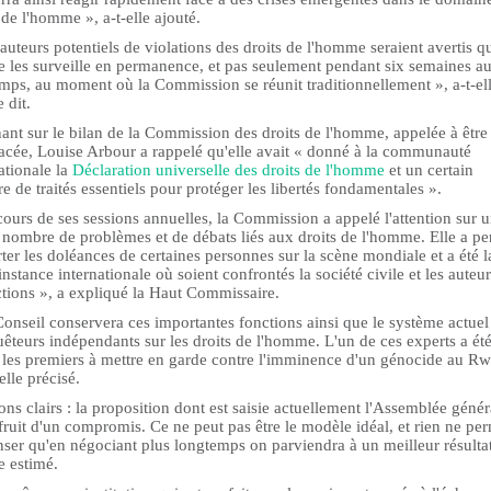
 de l'homme », a-t-elle ajouté.
auteurs potentiels de violations des droits de l'homme seraient avertis q
 les surveille en permanence, et pas seulement pendant six semaines a
mps, au moment où la Commission se réunit traditionnellement », a-t-el
 dit.
ant sur le bilan de la Commission des droits de l'homme, appelée à être
acée, Louise Arbour a rappelé qu'elle avait « donné à la communauté
ationale la
Déclaration universelle des droits de l'homme
et un certain
 de traités essentiels pour protéger les libertés fondamentales ».
ours de ses sessions annuelles, la Commission a appelé l'attention sur 
 nombre de problèmes et de débats liés aux droits de l'homme. Elle a pe
ter les doléances de certaines personnes sur la scène mondiale et a été l
instance internationale où soient confrontés la société civile et les auteu
ctions », a expliqué la Haut Commissaire.
onseil conservera ces importantes fonctions ainsi que le système actuel
êteurs indépendants sur les droits de l'homme. L'un de ces experts a ét
 les premiers à mettre en garde contre l'imminence d'un génocide au R
-elle précisé.
ns clairs : la proposition dont est saisie actuellement l'Assemblée génér
 fruit d'un compromis. Ce ne peut pas être le modèle idéal, et rien ne pe
ser qu'en négociant plus longtemps on parviendra à un meilleur résultat
le estimé.