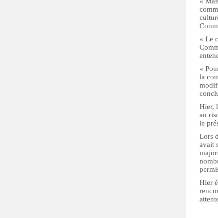
« Mais
commu
cultur
Commi
« Le c
Commi
entend
« Pour
la co
modifi
concl
Hier, 
au ris
le pré
Lors 
avait 
majori
nombre
permis
Hier é
rencon
attent