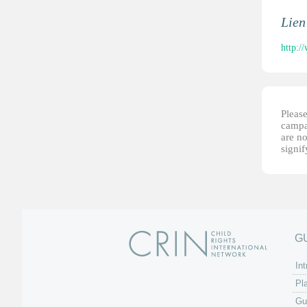
Lien
http:
Please
campai
are no
signi
G
Int
Pl
Gu