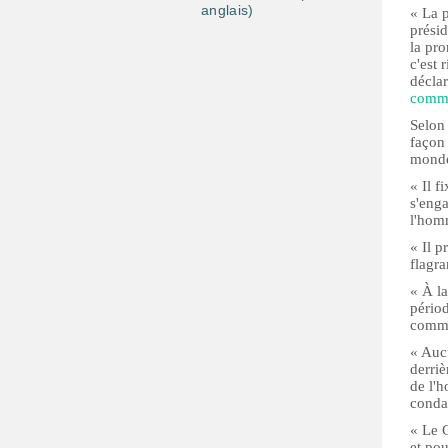
anglais)
« La p
prési
la pro
c'est 
décla
comm
Selon 
façon 
monde
« Il 
s'enga
l'hom
« Il 
flagra
« À la
périod
comme
« Aucu
derriè
de l'h
condam
« Le 
et pou