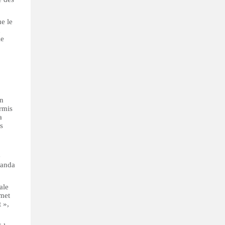
ue le
u
le
un
rmis
a
rs
é
wanda
ale
rmet
 »,