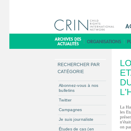
M
a
i
B
n
i
M
b
LO
e
l
RECHERCHER PAR
n
ET
i
CATÉGORIE
u
o
DU
F
t
Abonnez-vous à nos
L
bulletins
r
h
è
Twitter
q
La Ha
Campagnes
les Et
u
présen
Je suis journaliste
e
n'étai
on par
Études de cas (en