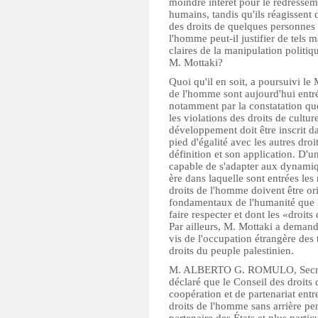
moindre intérêt pour le redressem
humains, tandis qu'ils réagissent
des droits de quelques personnes
l'homme peut-il justifier de tels
claires de la manipulation politi
M. Mottaki?
Quoi qu'il en soit, a poursuivi le 
de l'homme sont aujourd'hui entré
notamment par la constatation que l
les violations des droits de culture
développement doit être inscrit da
pied d'égalité avec les autres dro
définition et son application. D'u
capable de s'adapter aux dynamiq
ère dans laquelle sont entrées les
droits de l'homme doivent être orie
fondamentaux de l'humanité que le
faire respecter et dont les «droi
Par ailleurs, M. Mottaki a demand
vis de l'occupation étrangère des t
droits du peuple palestinien.
M. ALBERTO G. ROMULO, Secrétair
déclaré que le Conseil des droits
coopération et de partenariat entre
droits de l'homme sans arrière pen