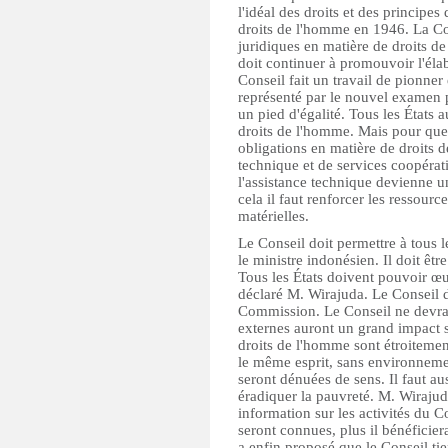
l'idéal des droits et des principe
droits de l'homme en 1946. La C
juridiques en matière de droits d
doit continuer à promouvoir l'éla
Conseil fait un travail de pionne
représenté par le nouvel examen p
un pied d'égalité. Tous les États 
droits de l'homme. Mais pour que 
obligations en matière de droits d
technique et de services coopérati
l'assistance technique devienne u
cela il faut renforcer les ressourc
matérielles.
Le Conseil doit permettre à tous l
le ministre indonésien. Il doit êtr
Tous les États doivent pouvoir œ
déclaré M. Wirajuda. Le Conseil d
Commission. Le Conseil ne devra 
externes auront un grand impact su
droits de l'homme sont étroitemen
le même esprit, sans environneme
seront dénuées de sens. Il faut a
éradiquer la pauvreté. M. Wirajuda 
information sur les activités du Co
seront connues, plus il bénéficier
a enfin proposé que le Conseil ti