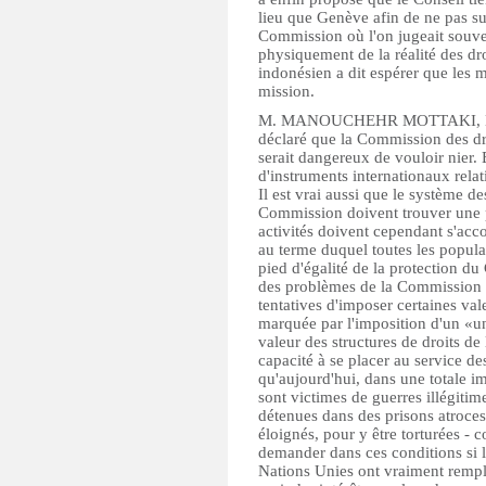
lieu que Genève afin de ne pas sub
Commission où l'on jugeait souvent
physiquement de la réalité des dr
indonésien a dit espérer que les 
mission.
M. MANOUCHEHR MOTTAKI, Ministr
déclaré que la Commission des dr
serait dangereux de vouloir nier.
d'instruments internationaux relat
Il est vrai aussi que le système d
Commission doivent trouver une pl
activités doivent cependant s'ac
au terme duquel toutes les popula
pied d'égalité de la protection du
des problèmes de la Commission tel
tentatives d'imposer certaines val
marquée par l'imposition d'un «uni
valeur des structures de droits d
capacité à se placer au service d
qu'aujourd'hui, dans une totale i
sont victimes de guerres illégitim
détenues dans des prisons atroces
éloignés, pour y être torturées 
demander dans ces conditions si 
Nations Unies ont vraiment rempl