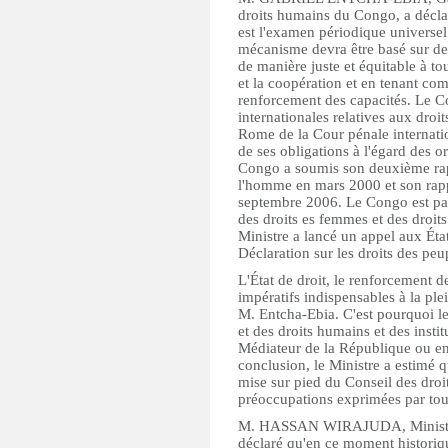
droits humains du Congo, a décla
est l'examen périodique universe
mécanisme devra être basé sur des
de manière juste et équitable à to
et la coopération et en tenant com
renforcement des capacités. Le C
internationales relatives aux dro
Rome de la Cour pénale internatio
de ses obligations à l'égard des o
Congo a soumis son deuxième rap
l'homme en mars 2000 et son rappo
septembre 2006. Le Congo est par
des droits es femmes et des droit
Ministre a lancé un appel aux Éta
Déclaration sur les droits des peu
L'État de droit, le renforcement 
impératifs indispensables à la ple
M. Entcha-Ebia. C'est pourquoi le
et des droits humains et des instit
Médiateur de la République ou enc
conclusion, le Ministre a estimé qu
mise sur pied du Conseil des dro
préoccupations exprimées par tous
M. HASSAN WIRAJUDA, Ministre de
déclaré qu'en ce moment historiq