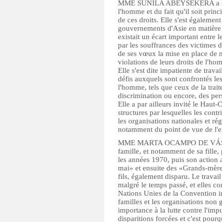
MME SUNILA ABEYSEKERA a salué 
l'homme et du fait qu'il soit prin
de ces droits. Elle s'est égalemen
gouvernements d'Asie en matière d
existait un écart important entre l
par les souffrances des victimes d
de ses vœux la mise en place de
violations de leurs droits de l'ho
Elle s'est dite impatiente de trava
défis auxquels sont confrontés le
l'homme, tels que ceux de la trait
discrimination ou encore, des per
Elle a par ailleurs invité le Haut
structures par lesquelles les cont
les organisations nationales et ré
notamment du point de vue de l'e
MME MARTA OCAMPO DE VÁSQUEZ 
famille, et notamment de sa fille,
les années 1970, puis son action
mai» et ensuite des «Grands-mères
fils, également disparu. Le travail
malgré le temps passé, et elles con
Nations Unies de la Convention int
familles et les organisations non
importance à la lutte contre l'impu
disparitions forcées et c'est pou