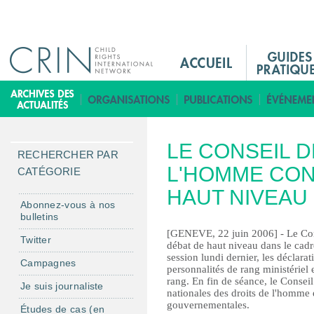
Jump to navigation
M
a
i
B
n
i
M
b
LE CONSEIL D
e
l
RECHERCHER PAR
n
L'HOMME CON
i
CATÉGORIE
u
o
HAUT NIVEAU
F
t
Abonnez-vous à nos
bulletins
r
h
[GENEVE, 22 juin 2006] - Le Cons
è
Twitter
débat de haut niveau dans le cadr
q
session lundi dernier, les déclara
Campagnes
personnalités de rang ministériel
u
rang. En fin de séance, le Conseil
Je suis journaliste
e
nationales des droits de l'homme 
gouvernementales.
Études de cas (en