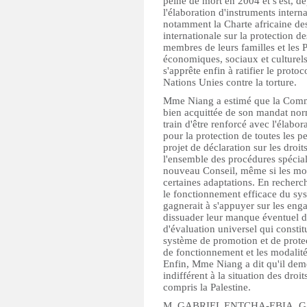
peine de mort en 2004 et s'est, 
l'élaboration d'instruments intern
notamment la Charte africaine de
internationale sur la protection de
membres de leurs familles et les P
économiques, sociaux et culturels 
s'apprête enfin à ratifier le proto
Nations Unies contre la torture.
Mme Niang a estimé que la Commi
bien acquittée de son mandat norma
train d'être renforcé avec l'élabo
pour la protection de toutes les p
projet de déclaration sur les droi
l'ensemble des procédures spécial
nouveau Conseil, même si les mod
certaines adaptations. En recherc
le fonctionnement efficace du sys
gagnerait à s'appuyer sur les enga
dissuader leur manque éventuel d
d'évaluation universel qui consti
système de promotion et de protec
de fonctionnement et les modalité
Enfin, Mme Niang a dit qu'il deme
indifférent à la situation des droi
compris la Palestine.
M. GABRIEL ENTCHA-EBIA, Garde 