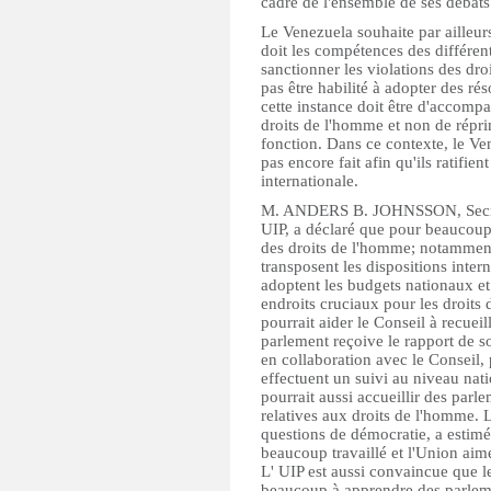
cadre de l'ensemble de ses débats
Le Venezuela souhaite par ailleurs
doit les compétences des différen
sanctionner les violations des dro
pas être habilité à adopter des rés
cette instance doit être d'accom
droits de l'homme et non de réprim
fonction. Dans ce contexte, le Ven
pas encore fait afin qu'ils ratifie
internationale.
M. ANDERS B. JOHNSSON, Secrétai
UIP, a déclaré que pour beaucoup 
des droits de l'homme; notamment p
transposent les dispositions inter
adoptent les budgets nationaux et 
endroits cruciaux pour les droit
pourrait aider le Conseil à recuei
parlement reçoive le rapport de so
en collaboration avec le Conseil,
effectuent un suivi au niveau nati
pourrait aussi accueillir des par
relatives aux droits de l'homme. L
questions de démocratie, a estim
beaucoup travaillé et l'Union aime
L' UIP est aussi convaincue que l
beaucoup à apprendre des parlemen