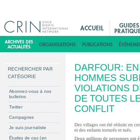
Jump to navigation
M
a
i
B
n
i
M
b
DARFOUR: EN
e
l
RECHERCHER PAR
n
HOMMES SUB
i
CATÉGORIE
u
o
VIOLATIONS 
F
t
Abonnez-vous à nos
DE TOUTES LE
bulletins
r
h
è
CONFLIT
Twitter
q
Campagnes
u
Des villages ont été réduits en c
Je suis journaliste
e
et des enfants torturés et tués.
Études de cas (en
Deux millions de personnes ont ét