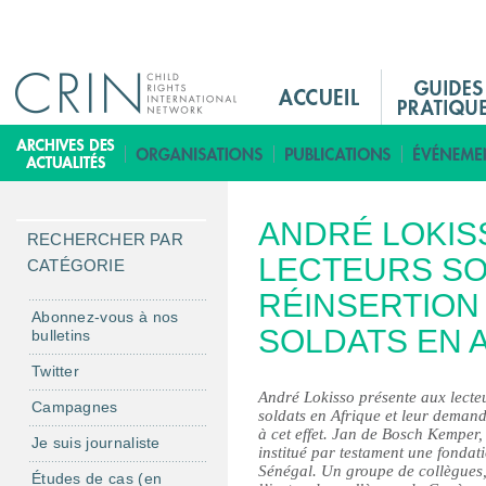
Jump to navigation
M
a
i
B
n
i
M
b
ANDRÉ LOKIS
e
l
RECHERCHER PAR
n
LECTEURS SO
i
CATÉGORIE
u
o
RÉINSERTION
F
t
Abonnez-vous à nos
SOLDATS EN 
bulletins
r
h
è
Twitter
q
André Lokisso présente aux lecteu
Campagnes
soldats en Afrique et leur demand
u
à cet effet. Jan de Bosch Kemper
Je suis journaliste
e
institué par testament une fondat
Sénégal. Un groupe de collègues, 
Études de cas (en