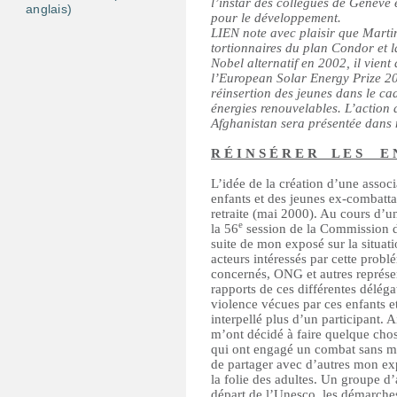
l’instar des collègues de Genève 
anglais)
pour le développement.
LIEN note avec plaisir que Mart
tortionnaires du plan Condor et l
Nobel alternatif en 2002, il vien
l’European Solar Energy Prize 20
réinsertion des jeunes dans le c
énergies renouvelables. L’action
Afghanistan sera présentée dans
R É I N S É R E R L E S E N
L’idée de la création d’une associa
enfants et des jeunes ex-combatta
retraite (mai 2000). Au cours d’
e
la 56
session de la Commission de
suite de mon exposé sur la situati
acteurs intéressés par cette prob
concernés, ONG et autres représent
rapports de ces différentes déléga
violence vécues par ces enfants et 
interpellé plus d’un participant. 
m’ont décidé à faire quelque chos
qui ont engagé un combat sans me
de partager avec d’autres mon exp
la folie des adultes. Un groupe
départ de l’Unesco, les démarches