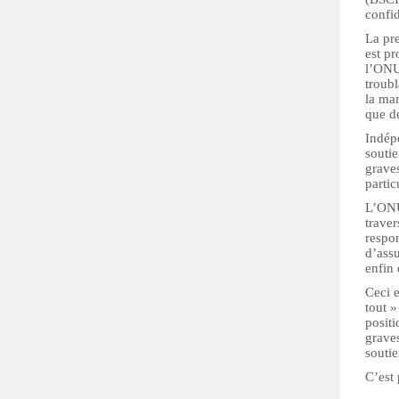
confi
La pr
est pr
l’ONU 
troub
la man
que de
Indép
soutie
graves
partic
L’ONU 
traver
respon
d’assu
enfin
Ceci e
tout 
positi
graves
soutie
C’est 