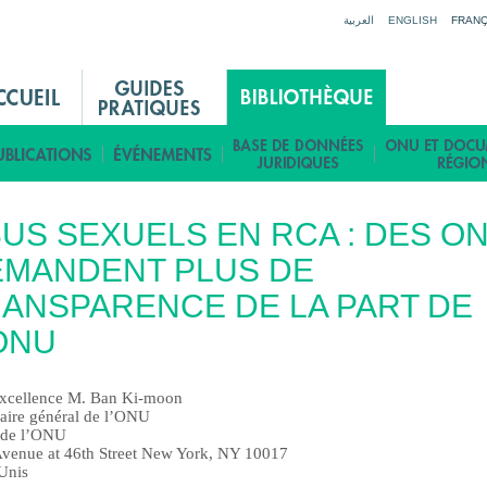
Jump to navigation
العربية
ENGLISH
FRANÇ
US SEXUELS EN RCA : DES O
EMANDENT PLUS DE
ANSPARENCE DE LA PART DE
ONU
xcellence M. Ban Ki-moon
taire général de l’ONU
 de l’ONU
 Avenue at 46th Street New York, NY 10017
-Unis