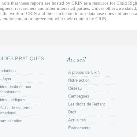
 note that these reports are hosted by CRIN as a resource for Child Righ
gners, researchers and other interested parties. Unless otherwise stated
t the work of CRIN and their inclusion in our database does not necessa
fy endorsement or agreement with their content by CRIN.
UIDES PRATIQUES
Accueil
roduction
À propos de CRIN
aidoyer
Notre action
ides destinés aux
Réseau
ofessionnels
Campagnes
ides juridiques
Les droits de l'enfant
ONU et le système
Droit
ernational
Actualités
mmunication
Événements