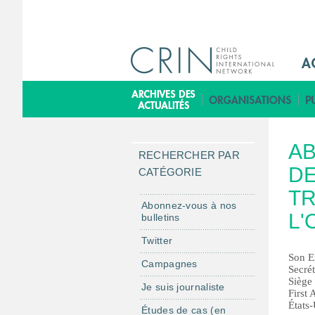
M
a
i
B
n
i
M
b
AB
e
l
RECHERCHER PAR
n
D
i
CATÉGORIE
u
o
TR
F
t
Abonnez-vous à nos
L'
bulletins
r
h
è
Twitter
q
Son E
Campagnes
Secré
u
Siège
Je suis journaliste
e
First
États
Études de cas (en