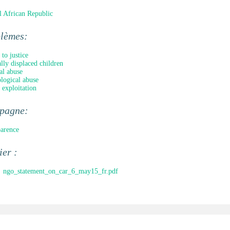
l African Republic
blèmes:
 to justice
ally displaced children
al abuse
logical abuse
 exploitation
pagne:
arence
ier :
ngo_statement_on_car_6_may15_fr.pdf