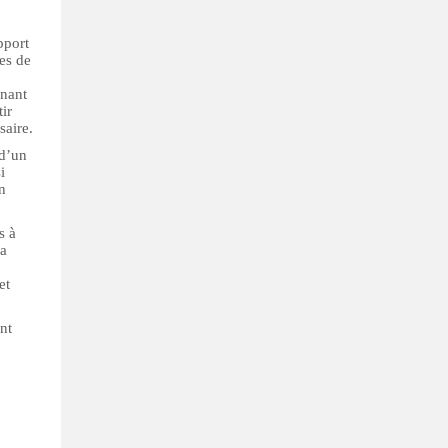
pport
es de
rnant
ir
saire.
 d’un
i
n
s à
la
et
nt