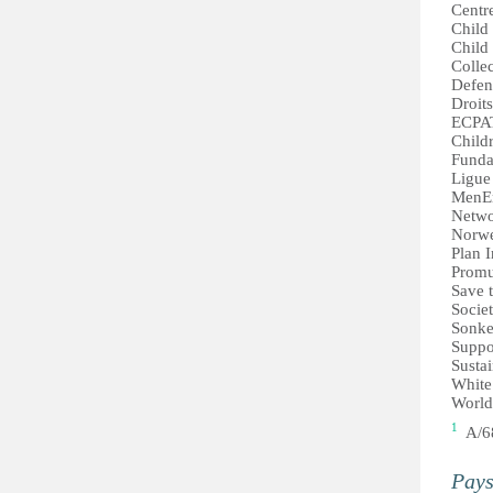
Centr
Child
Child 
Colle
Defenc
Droit
ECPAT
Child
Funda
Ligue
MenEn
Netwo
Norwe
Plan I
Prom
Save 
Socie
Sonke
Suppo
Susta
White
World
1
​ A/
Pay