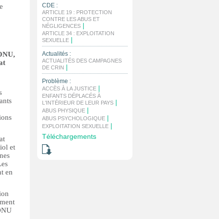
CDE :
e
ARTICLE 19 : PROTECTION
CONTRE LES ABUS ET
|
NÉGLIGENCES
ARTICLE 34 : EXPLOITATION
|
SEXUELLE
’ONU,
Actualités :
ACTUALITÉS DES CAMPAGNES
at
|
DE CRIN
Problème :
|
ACCÈS À LA JUSTICE
s
ENFANTS DÉPLACÉS À
ants
|
L'INTÉRIEUR DE LEUR PAYS
|
ABUS PHYSIQUE
ions
|
ABUS PSYCHOLOGIQUE
|
EXPLOITATION SEXUELLE
Téléchargements
at
ol et
nnes
Les
nt en
ion
ement
’ONU