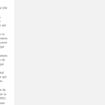
u’elle
,
s
x qui
à ce
esures
graves
bjet
intien
e de
qui
nal
x qui
on ;
en de
ur la
’ONU;
 une