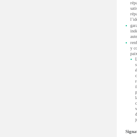
rép
sati
rép
l’id
gar
ind
aute
ren
y c
pai
L
s
é
c
r
i
p
l
c
v
d
j
Signat