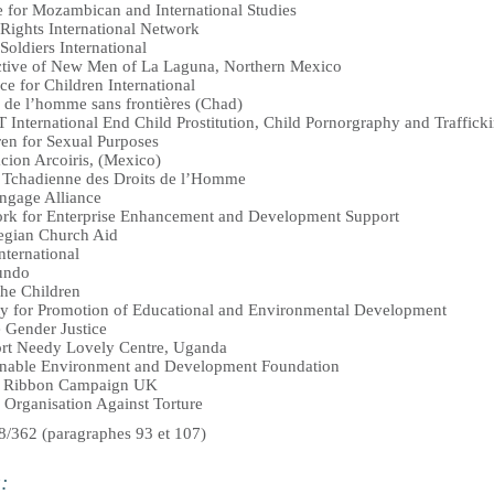
e for Mozambican and International Studies
 Rights International Network
Soldiers International
ctive of New Men of La Laguna, Northern Mexico
e for Children International
s de l’homme sans frontières (Chad)
 International End Child Prostitution, Child Pornorgraphy and Traffick
ren for Sexual Purposes
cion Arcoiris, (Mexico)
 Tchadienne des Droits de l’Homme
gage Alliance
rk for Enterprise Enhancement and Development Support
gian Church Aid
nternational
undo
the Children
ty for Promotion of Educational and Environmental Development
 Gender Justice
rt Needy Lovely Centre, Uganda
inable Environment and Development Foundation
 Ribbon Campaign UK
 Organisation Against Torture
68/362 (paragraphes 93 et 107)
s: