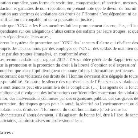
aration complète, sous forme de restitution, compensation, réinsertion, mesures
sfaction et garanties de non-répétition, en prenant note que le devoir de fournir
aration aux victimes de violations des droits de l’Homme n’est dépendant ni de
entification du coupable, ni de sa poursuite en justice ;
antir que l’ONU et les États membres initient promptement des enquêtes, effica
épendantes sur ces allégations d’abus contre des enfants par leurs troupes, et que
urs répondent de leurs actes ;
forcer le système de protection par l’ONU des lanceurs d’alerte qui révèlent des
ompris des abus commis par des employés de l’ONU, des soldats de maintien de
x et par des troupes étrangères, en conformité avec :
es recommandations du rapport 2013 à l’Assemblée générale du Rapporteur sp
1
ur la promotion et la protection du droit à la liberté d’opinion et d’expression
noncent que « ceux qui divulguent de bonne foi des informations pertinentes
oncernant des violations des droits de l’Homme devraient être dégagés de toute
esponsabilité. En outre, le silence des représentants de l’État sur des violations
ls sont témoins peut être assimilé à de la complicité. (…) Les agents de la fonc
ublique qui divulguent des informations confidentielles concernant des violatio
a loi, des malversations commises par des organismes publics, des cas graves de
orruption, des risques graves pour la santé, la sécurité ou l’environnement ou d
iolations des droits de l’Homme ou du droit humanitaire (c’est-à-dire les
énonciateurs d’abus) devraient, s’ils agissent de bonne foi, être à l’abri de sanc
udiciaires, administratives ou professionnelles ».
aires :