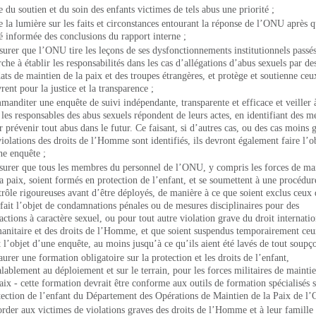
e du soutien et du soin des enfants victimes de tels abus une priorité ;
re la lumière sur les faits et circonstances entourant la réponse de l’ONU après q
té informée des conclusions du rapport interne ;
ssurer que l’ONU tire les leçons de ses dysfonctionnements institutionnels passés
che à établir les responsabilités dans les cas d’allégations d’abus sexuels par de
dats de maintien de la paix et des troupes étrangères, et protège et soutienne ceu
ent pour la justice et la transparence ;
manditer une enquête de suivi indépendante, transparente et efficace et veiller 
 les responsables des abus sexuels répondent de leurs actes, en identifiant des m
 prévenir tout abus dans le futur. Ce faisant, si d’autres cas, ou des cas moins 
violations des droits de l’Homme sont identifiés, ils devront également faire l’o
ne enquête ;
ssurer que tous les membres du personnel de l’ONU, y compris les forces de ma
la paix, soient formés en protection de l’enfant, et se soumettent à une procédur
trôle rigoureuses avant d’être déployés, de manière à ce que soient exclus ceux 
 fait l’objet de condamnations pénales ou de mesures disciplinaires pour des
actions à caractère sexuel, ou pour tout autre violation grave du droit internatio
anitaire et des droits de l’Homme, et que soient suspendus temporairement ceu
t l’objet d’une enquête, au moins jusqu’à ce qu’ils aient été lavés de tout soupç
aurer une formation obligatoire sur la protection et les droits de l’enfant,
alablement au déploiement et sur le terrain, pour les forces militaires de mainti
paix - cette formation devrait être conforme aux outils de formation spécialisés s
tection de l’enfant du Département des Opérations de Maintien de la Paix de l
order aux victimes de violations graves des droits de l’Homme et à leur famille