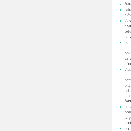
fair
fai
a é
s’a
cher
sol
œuvr
com
que
pour
de 
d’u
s’a
de 
con
ont
infr
hum
fon
inst
pré
la 
pro
acc