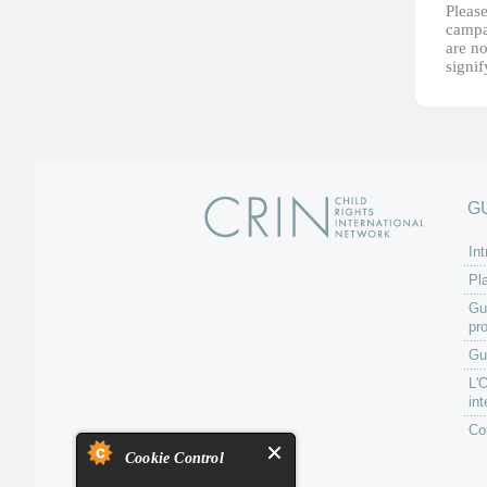
Please
campai
are no
signi
G
Int
Pl
Gu
pr
Gu
L'
int
Co
Cookie Control