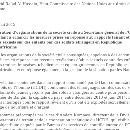
eid Ra’ad Al Hussein, Haut-Commissaire des Nations Unies aux droits d
mme
mai 2015
ration d’organisations de la société civile au Secrétaire général de l
elant à éclaircir les mesures prises en réponse aux rapports faisant ét
s sexuels sur des enfants par des soldats étrangers en République
africaine
les organisations de la société civile soussignées, appelons à des action
iates en réponse aux récentes révélations d’abus sexuels contre des enf
es troupes françaises, tchadiennes et équato-guinéennes en République
fricaine, et en réponse également à la gestion de la situation par les Nat
évélations contenues dans un rapport commandé par le Haut-commissari
roits de l’homme (HCDH) contiennent des témoignages sur des cas de vi
domie de jeunes garçons par des soldats étrangers au centre pour perso
cées de Bangui, la capitale du pays, entre décembre 2013 et juin 2014. 
s interrogés pour le rapport révèlent qu’ils ont été exploités sexuelleme
e de nourriture et d’argent.
sommes préoccupés par le cas d’Anders Kompass, directeur de la Divis
pérations de terrain et de la coopération technique du HCDH, qui visibl
’objet d’une enquête par le Bureau des services de contrôle interne de l
 pour avoir transmis aux autorités françaises un rapport interne et