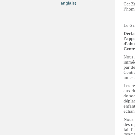
anglais)
Cc: Z
l’ho
Le 6 
Décla
l’app
d’abu
Centr
Nous, 
imméd
par d
Centra
unies.
Les r
aux d
de so
dépla
enfant
échang
Nous 
des o
fait l
(BSCI)