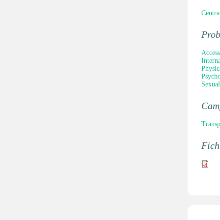
Centra
Pro
Access
Intern
Physic
Psycho
Sexual
Cam
Transp
Fich