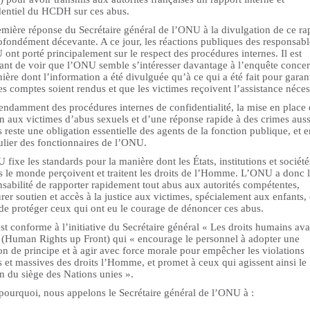
dentiel du HCDH sur ces abus.
emière réponse du Secrétaire général de l’ONU à la divulgation de ce ra
ofondément décevante. A ce jour, les réactions publiques des responsabl
ont porté principalement sur le respect des procédures internes. Il est
lant de voir que l’ONU semble s’intéresser davantage à l’enquête conce
ière dont l’information a été divulguée qu’à ce qui a été fait pour garant
s comptes soient rendus et que les victimes reçoivent l’assistance néces
endamment des procédures internes de confidentialité, la mise en place
n aux victimes d’abus sexuels et d’une réponse rapide à des crimes auss
 reste une obligation essentielle des agents de la fonction publique, et e
ulier des fonctionnaires de l’ONU.
fixe les standards pour la manière dont les États, institutions et société
s le monde perçoivent et traitent les droits de l’Homme. L’ONU a donc 
sabilité de rapporter rapidement tout abus aux autorités compétentes,
rer soutien et accès à la justice aux victimes, spécialement aux enfants, 
 de protéger ceux qui ont eu le courage de dénoncer ces abus.
st conforme à l’initiative du Secrétaire général « Les droits humains ava
» (Human Rights up Front) qui « encourage le personnel à adopter une
on de principe et à agir avec force morale pour empêcher les violations
 et massives des droits l’Homme, et promet à ceux qui agissent ainsi le
n du siège des Nations unies ».
pourquoi, nous appelons le Secrétaire général de l’ONU à :