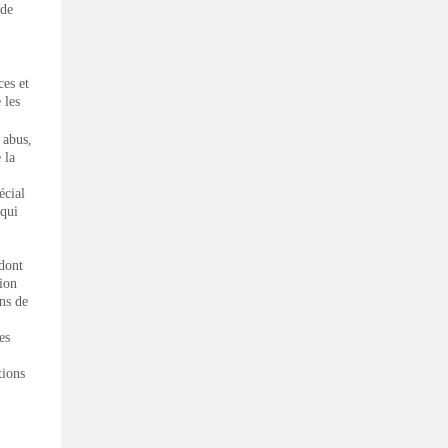
 de
ces et
 les
 abus,
 la
écial
qui
 dont
tion
ns de
es
tions