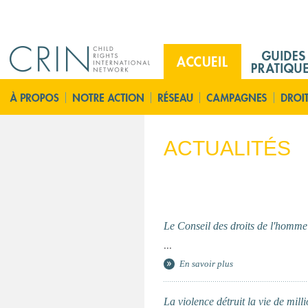
Jump to navigation
M
a
i
A
n
c
M
c
e
u
ACTUALITÉS
n
e
u
i
F
l
r
Le Conseil des droits de l'homm
...
En savoir plus
La violence détruit la vie de mill