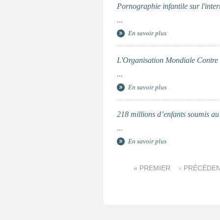
Pornographie infantile sur l'inte
...
En savoir plus
L'Organisation Mondiale Contre la
...
En savoir plus
218 millions d’enfants soumis au
...
En savoir plus
P
« PREMIER
‹ PRÉCÉDE
a
g
e
s