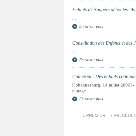
Enfants d'étrangers déboutés: ils 
...
En savoir plus
Consultation des Enfants et des J
...
En savoir plus
Cameroun: Des enfants continuent
[Johannesburg, 14 juillet 2006] -
engage...
En savoir plus
P
« PREMIER
‹ PRÉCÉDE
a
g