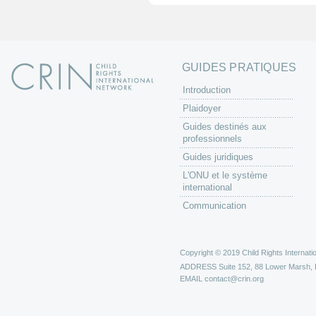
e
s
GUIDES PRATIQUES
Introduction
Plaidoyer
Guides destinés aux
professionnels
Guides juridiques
L'ONU et le système
international
Communication
Copyright © 2019 Child Rights Internatio
ADDRESS
Suite 152, 88 Lower Marsh,
EMAIL
contact@crin.org