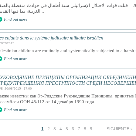
رام الله 13 تشرين الأول 2015 – قتلت قوات الاحتلال الإسرائيلي ستة أطفال في حوادث منفصلة بالض
الغربية، بما فيها القدس...
Find out more
es enfants dans le système judiciaire militaire israélien
/OCT/2015
alestinian children are routinely and systematically subjected to a harsh 
Find out more
РУКОВОДЯЩИЕ ПРИНЦИПЫ ОРГАНИЗАЦИИ ОБЪЕДИНЕНН
ПРЕДУПРЕЖДЕНИЯ ПРЕСТУПНОСТИ СРЕДИ НЕСОВЕРШЕ
E, 20/08/2015 - 17:00
акже известны как Эр-Риядские Руководящие Принципы, принятые 
ссамблеи ООН 45/112 от 14 декабря 1990 года
Find out more
1
2
3
4
5
6
7
8
9
…
SIGUIENTE ›