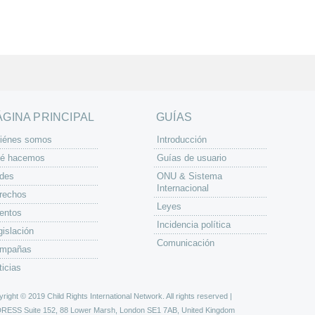
ÁGINA PRINCIPAL
GUÍAS
iénes somos
Introducción
é hacemos
Guías de usuario
des
ONU & Sistema
Internacional
rechos
Leyes
entos
Incidencia política
gislación
Comunicación
mpañas
ticias
right © 2019 Child Rights International Network. All rights reserved |
DRESS
Suite 152, 88 Lower Marsh, London SE1 7AB, United Kingdom