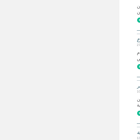
ن
ع
2
م
1
ن
ة
1