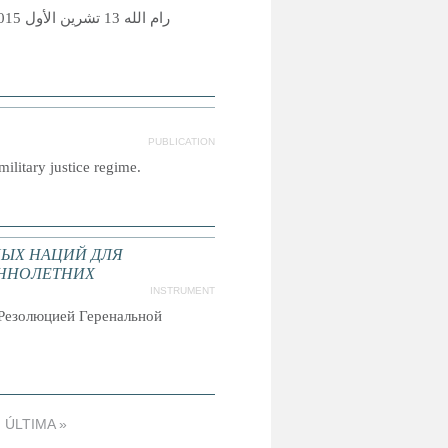
PUBLICATION
military justice regime.
ЫХ НАЦИЙ ДЛЯ
ННОЛЕТНИХ
INSTRUMENT
Резолюцией Геренальной
ÚLTIMA »