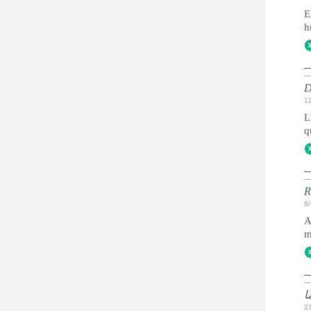
E
h
D
1
L
q
R
8
A
m
2