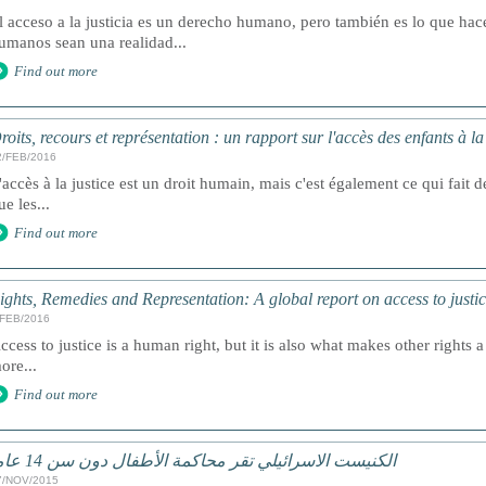
l acceso a la justicia es un derecho humano, pero también es lo que ha
umanos sean una realidad...
Find out more
roits, recours et représentation : un rapport sur l'accès des enfants à l
2/FEB/2016
'accès à la justice est un droit humain, mais c'est également ce qui fait de
ue les...
Find out more
ights, Remedies and Representation: A global report on access to justic
/FEB/2016
ccess to justice is a human right, but it is also what makes other rights a 
ore...
Find out more
الكنيست الاسرائيلي تقر محاكمة الأطفال دون سن 14 عاما
7/NOV/2015