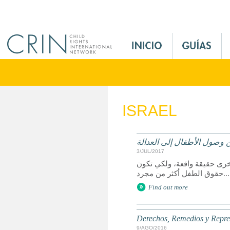
Jump to navigation
M
a
i
n
M
e
ISRAEL
n
u
E
 وصول الأطفال إلى العدالة
s
3/JUL/2017
خرى حقيقة واقعة، ولكي تكون
حقوق الطفل أكثر من مجرد...
Find out more
Derechos, Remedios y Represe
9/AGO/2016