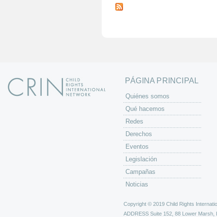
á
g
i
n
a
s
PÁGINA PRINCIPAL
Quiénes somos
Qué hacemos
Redes
Derechos
Eventos
Legislación
Campañas
Noticias
Copyright © 2019 Child Rights Internatio
ADDRESS
Suite 152, 88 Lower Marsh,