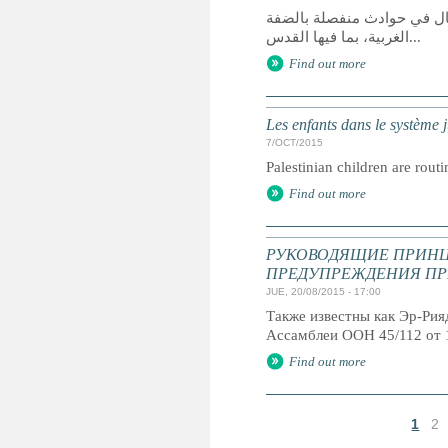
ئيلي ستة أطفال في حوادث منفصلة بالضفة
الغربية، بما فيها القدس...
Find out more
Les enfants dans le système ju
7/OCT/2015
Palestinian children are routi
Find out more
РУКОВОДЯЩИЕ ПРИНЦ
ПРЕДУПРЕЖДЕНИЯ ПР
JUE, 20/08/2015 - 17:00
Также известны как Эр-Ри
Ассамблеи ООН 45/112 от 
Find out more
1
2
P