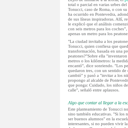
total o parcial en varias urbes de
Tonucci, caso de Roma, o con su 
ha ocurrido en Pontevedra, adonde
de sus líneas inspiradoras. Allí,
le explicó que el análisis comenz
con seis metros para los coches”
apenas un metro para los peatone
"La ciudad invitaba a los peatones
Tonucci, quien confiesa que qued
transformación, basada en una pr
peatones?"Sobre ella "inventaro
metros o los kilómetros: la medi
encantó", dice sonriendo. "Los pe
quedaron tres, con un sentido de 
cambió" y pasó a "invitar a los ni
propongo al alcalde de Pontevedra
que ponga: Cuidado, los niños de 
calle", señaló entre aplausos.
Algo que contar al llegar a la es
Este planteamiento de Tonucci no
sino también educativas. "Si los
ser buenos alumnos" en la escuela
interesantes, si no pueden vivir l