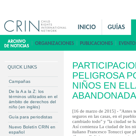
Jump to navigation
M
a
i
B
n
i
M
b
PARTICIPACIO
e
l
QUICK LINKS
n
PELIGROSA P
i
u
o
Campañas
NIÑOS EN ELL
E
t
De la A a la Z: los
ABANDONAD
s
e
términos utilizados en el
ámbito de derechos del
c
niño (en inglés)
a
[16 de marzo de 2015] - "Antes 
seguros en las casas, en el puebl
Guía para periodistas
cambiado todo" y "la ciudad se ha 
Así comienza La ciudad de los ni
Nuevo Boletín CRIN en
italiano Francesco Tonucci que 
español