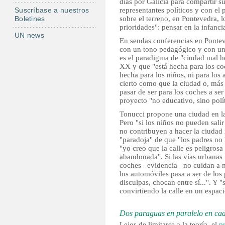
días por Galicia para compartir s
Suscríbase a nuestros
representantes políticos y con el
Boletines
sobre el terreno, en Pontevedra, 
prioridades": pensar en la infanci
UN news
En sendas conferencias en Pontev
con un tono pedagógico y con un 
es el paradigma de "ciudad mal he
XX y que "está hecha para los coc
hecha para los niños, ni para los 
cierto como que la ciudad o, más
pasar de ser para los coches a ser
proyecto "no educativo, sino polí
Tonucci propone una ciudad en la
Pero "si los niños no pueden sali
no contribuyen a hacer la ciudad 
"paradoja" de que "los padres no l
"yo creo que la calle es peligrosa
abandonada". Si las vías urbanas 
coches –evidencia– no cuidan a na
los automóviles pasa a ser de los
disculpas, chocan entre sí...". Y "
convirtiendo la calle en un espac
Dos paraguas en paralelo en ca
Lejos de limitarse a la teoría, el
p