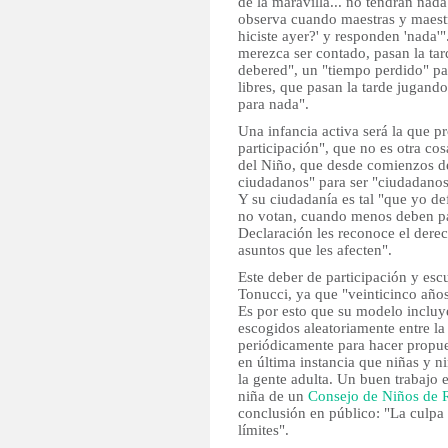
de la maravilla... no tendrán nada 
observa cuando maestras y maestr
hiciste ayer?' y responden 'nada'
merezca ser contado, pasan la ta
debered", un "tiempo perdido" pa
libres, que pasan la tarde jugando
para nada".
Una infancia activa será la que p
participación", que no es otra co
del Niño, que desde comienzos de
ciudadanos" para ser "ciudadano
Y su ciudadanía es tal "que yo def
no votan, cuando menos deben part
Declaración les reconoce el derec
asuntos que les afecten".
Este deber de participación y es
Tonucci, ya que "veinticinco años
Es por esto que su modelo incluy
escogidos aleatoriamente entre la
periódicamente para hacer propue
en última instancia que niñas y n
la gente adulta. Un buen trabajo 
niña de un
Consejo de Niños de 
conclusión en público: "La culpa
límites".