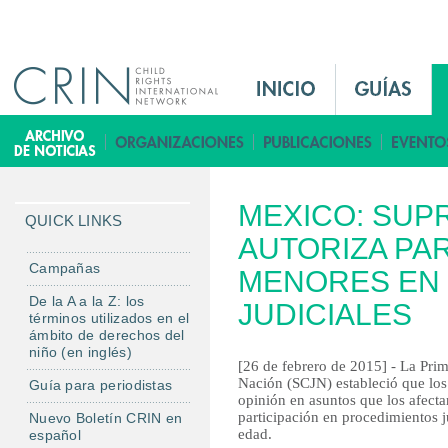
Jump to navigation
M
a
i
B
n
i
M
b
MEXICO: SUP
e
l
QUICK LINKS
n
AUTORIZA PAR
i
u
o
Campañas
MENORES EN
E
t
De la A a la Z: los
JUDICIALES
s
e
términos utilizados en el
ámbito de derechos del
c
niño (en inglés)
a
[26 de febrero de 2015] - La Prim
Nación (SCJN) estableció que los
Guía para periodistas
opinión en asuntos que los afecta
participación en procedimientos ju
Nuevo Boletín CRIN en
edad.
español