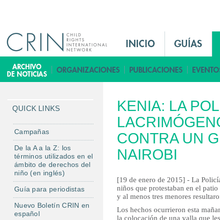
Jump to navigation
M
a
i
B
n
i
M
b
KENIA: LA PO
e
l
QUICK LINKS
n
LACRIMÓGEN
i
u
o
Campañas
CONTRA UN G
E
t
De la A a la Z: los
NAIROBI
s
e
términos utilizados en el
ámbito de derechos del
c
niño (en inglés)
a
[19 de enero de 2015] - La Policí
niños que protestaban en el patio
Guía para periodistas
y al menos tres menores resultaro
Nuevo Boletín CRIN en
Los hechos ocurrieron esta mañan
español
la colocación de una valla que les