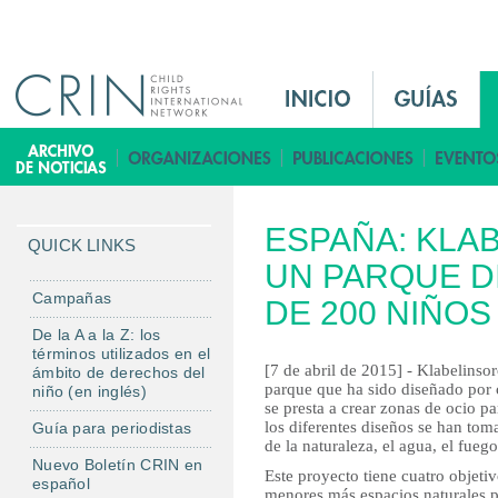
Jump to navigation
M
a
i
B
n
i
M
b
ESPAÑA: KLA
e
l
QUICK LINKS
n
UN PARQUE D
i
u
o
Campañas
DE 200 NIÑOS
E
t
De la A a la Z: los
s
e
términos utilizados en el
[7 de abril de 2015] - Klabelinso
ámbito de derechos del
c
parque que ha sido diseñado por c
niño (en inglés)
a
se presta a crear zonas de ocio pa
los diferentes diseños se han to
Guía para periodistas
de la naturaleza, el agua, el fuego, 
Nuevo Boletín CRIN en
Este proyecto tiene cuatro objetiv
español
menores más espacios naturales pa