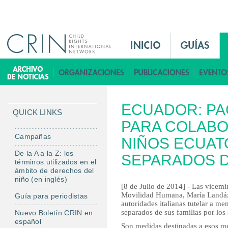
Jump to navigation
M
a
i
B
n
i
M
b
ECUADOR: PAC
e
l
QUICK LINKS
n
PARA COLABO
i
u
o
Campañas
NIÑOS ECUAT
E
t
De la A a la Z: los
SEPARADOS D
s
e
términos utilizados en el
ámbito de derechos del
c
niño (en inglés)
a
[8 de Julio de 2014] - Las vicemin
Movilidad Humana, María Landáz
Guía para periodistas
autoridades italianas tutelar a me
separados de sus familias por los 
Nuevo Boletín CRIN en
español
Son medidas destinadas a esos me