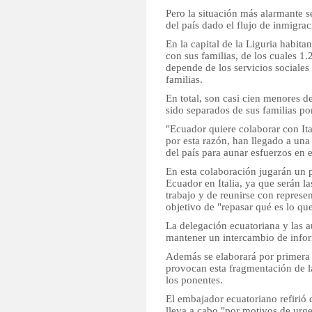
Pero la situación más alarmante 
del país dado el flujo de inmigra
En la capital de la Liguria habi
con sus familias, de los cuales 1.
depende de los servicios sociales
familias.
En total, son casi cien menores d
sido separados de sus familias po
"Ecuador quiere colaborar con Ita
por esta razón, han llegado a una
del país para aunar esfuerzos en e
En esta colaboración jugarán un p
Ecuador en Italia, ya que serán l
trabajo y de reunirse con represen
objetivo de "repasar qué es lo qu
La delegación ecuatoriana y las a
mantener un intercambio de infor
Además se elaborará por primera 
provocan esta fragmentación de la
los ponentes.
El embajador ecuatoriano refirió q
lleva a cabo "por motivos de urg