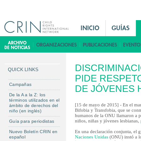
Jump to navigation
M
a
i
B
n
i
M
b
DISCRIMINACI
e
l
QUICK LINKS
n
PIDE RESPET
i
u
o
Campañas
DE JÓVENES
E
t
De la A a la Z: los
s
e
términos utilizados en el
[15 de mayo de 2015] - En el mar
ámbito de derechos del
c
Bifobia y Transfobia, que se co
niño (en inglés)
a
humanos de la ONU llamaron a pon
niños, niñas y jóvenes lesbianas,
Guía para periodistas
Nuevo Boletín CRIN en
En una declaración conjunta, el 
español
Naciones Unidas
(ONU) instó a lo