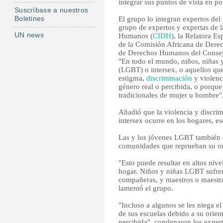
integrar sus puntos de vista en po
Suscríbase a nuestros
Boletines
El grupo lo integran expertos de
grupo de expertos y expertas de
UN news
Humanos (
CIDH
), la Relatora E
de la Comisión Africana de Dere
de Derechos Humanos del Consej
"En todo el mundo, niños, niñas y
(LGBT) o intersex, o aquellos qu
estigma,
discriminación
y violenc
género real o percibida, o porque 
tradicionales de mujer u hombre"
Añadió que la violencia y discri
intersex ocurre en los hogares, esc
Las y los jóvenes LGBT también e
comunidades que reprueban su ori
"Esto puede resultar en altos nive
hogar. Niños y niñas LGBT sufre
compañeras, y maestros o maestras
lamentó el grupo.
"Incluso a algunos se les niega e
de sus escuelas debido a su orien
percibida", condenaron los expert