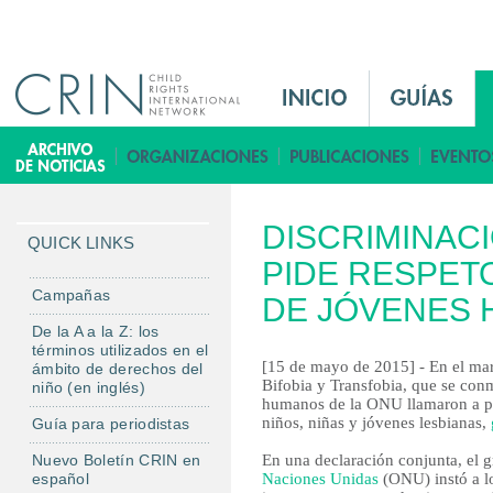
Jump to navigation
M
a
i
B
n
i
M
b
DISCRIMINACI
e
l
QUICK LINKS
n
PIDE RESPET
i
u
o
Campañas
DE JÓVENES
E
t
De la A a la Z: los
s
e
términos utilizados en el
[15 de mayo de 2015] - En el mar
ámbito de derechos del
c
Bifobia y Transfobia, que se co
niño (en inglés)
a
humanos de la ONU llamaron a pon
niños, niñas y jóvenes lesbianas,
Guía para periodistas
Nuevo Boletín CRIN en
En una declaración conjunta, el 
español
Naciones Unidas
(ONU) instó a lo