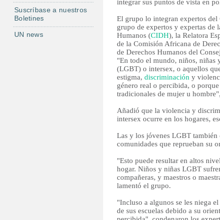
integrar sus puntos de vista en po
Suscríbase a nuestros
Boletines
El grupo lo integran expertos de
grupo de expertos y expertas de
UN news
Humanos (
CIDH
), la Relatora E
de la Comisión Africana de Dere
de Derechos Humanos del Consej
"En todo el mundo, niños, niñas y
(LGBT) o intersex, o aquellos qu
estigma,
discriminación
y violenc
género real o percibida, o porque 
tradicionales de mujer u hombre"
Añadió que la violencia y discri
intersex ocurre en los hogares, esc
Las y los jóvenes LGBT también e
comunidades que reprueban su ori
"Esto puede resultar en altos nive
hogar. Niños y niñas LGBT sufre
compañeras, y maestros o maestras
lamentó el grupo.
"Incluso a algunos se les niega e
de sus escuelas debido a su orien
percibida", condenaron los expert